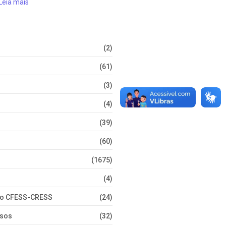
Leia mais
(2)
(61)
(3)
(4)
(39)
(60)
(1675)
(4)
nto CFESS-CRESS
(24)
rsos
(32)