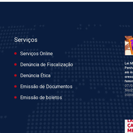
Serviços
Serviços Online
Lei M
Denúncia de Fiscalização
Penh
em m
Denúncia Ética
cres
femin
07/0
Emissão de Documentos
Nen
come
Emissão de boletos