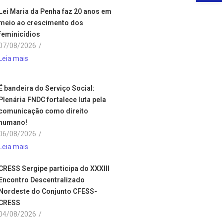
Lei Maria da Penha faz 20 anos em
meio ao crescimento dos
feminicídios
07/08/2026
/
Leia mais
É bandeira do Serviço Social:
Plenária FNDC fortalece luta pela
comunicação como direito
humano!
06/08/2026
/
Leia mais
CRESS Sergipe participa do XXXIII
Encontro Descentralizado
Nordeste do Conjunto CFESS-
CRESS
04/08/2026
/