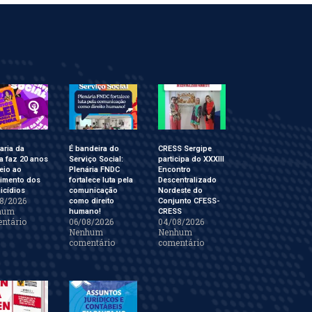
aria da
É bandeira do
CRESS Sergipe
a faz 20 anos
Serviço Social:
participa do XXXIII
eio ao
Plenária FNDC
Encontro
cimento dos
fortalece luta pela
Descentralizado
icídios
comunicação
Nordeste do
8/2026
como direito
Conjunto CFESS-
hum
humano!
CRESS
ntário
06/08/2026
04/08/2026
Nenhum
Nenhum
comentário
comentário