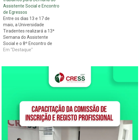
Assistente Social e Encontro
de Egressos
Entre os dias 13 e 17 de
maio, a Universidade
Tiradentes realizará a 13ª
Semana do Assistente
Social e o 8º Encontro de
Egressos nos campus de
Em "Destaque"
Aracaju, Itabaiana, Propriá e
Estância. Para tanto, a
instituição de ensino abriu a
chamada pública de
trabalhos para os eventos.
Este ano o…