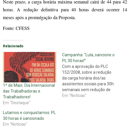
Neste prazo, a carga horária máxima semanal cairá de 44 para 42
horas. A redução definitiva para 40 horas deverá ocorrer 14
meses após a promulgação da Proposta.
Fonte: CFESS
Relacionado
Campanha: “Lula, sancione o
PL 30 horas!”
Com a aprovação do PLC
152/2008, sobre a redução
da carga horária dos/as
assistentes sociais para 30h
1º de Maio: Dia Internacional
semanais sem redução de
das Trabalhadoras e
salários, aprovado na terça-
Em "Notícias"
Trabalhadores!
feira, 3 de agosto, o projeto
Em "Destaque"
segue para sanção do
Lutamos e conquistamos: PL
Presidente Lula, que tem 15
30 horas é sancionado
dias úteis para aprová-lo. Por
Em "Notícias"
isso, o Conjunto