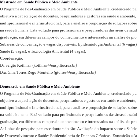
Mestrado em Saúde Pública e Meio Ambiente
O Programa de Pós-Graduação em Saúde Pública e Meio Ambiente, credenciado pe
objetivo a capacitação de docentes, pesquisadores e gestores em saúde e ambiente, 
multiprofissional e interinstitucional, para a análise e proposição de soluções sobr
na saúde humana. Está voltado para profissionais e pesquisadores das áreas de saú
graduação, em diferentes campos do conhecimento e interessados na análise de pr
Subáreas de concentração e vagas disponíveis: Epidemiologia Ambiental (6 vagas
Saúde (5 vagas); e Toxicologia Ambiental (4 vagas).
Coordenação:
)
Dr. Sergio Koifman (
koifman@ensp.fiocruz.br
)
Dra. Gina Torres Rego Monteiro (
gtorres@ensp.fiocruz.br
Doutorado em Saúde Pública e Meio Ambiente
O Programa de Pós-Graduação em Saúde Pública e Meio Ambiente, credenciado pe
objetivo a capacitação de docentes, pesquisadores e gestores em saúde e ambiente, 
multiprofissional e interinstitucional, para a análise e proposição de soluções sobr
na saúde humana. Está voltado para profissionais e pesquisadores das áreas de saú
graduação, em diferentes campos do conhecimento e interessados na análise de pr
As linhas de pesquisa para este doutorado são: Avaliação do Impacto sobre a Saúd
de Desenvolvimento e Saúde; Epidemiologia de Doenças Crônicas; Exposição a Age