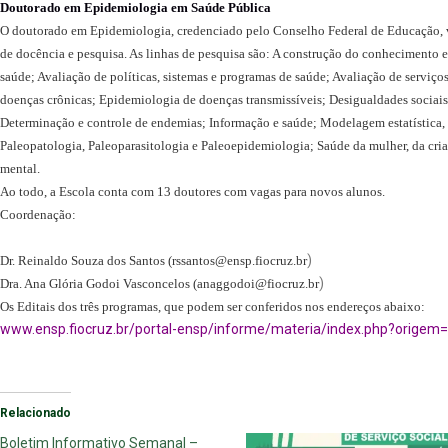
Doutorado em Epidemiologia em Saúde Pública
O doutorado em Epidemiologia, credenciado pelo Conselho Federal de Educação, vis
de docência e pesquisa. As linhas de pesquisa são: A construção do conhecimento e
saúde; Avaliação de políticas, sistemas e programas de saúde; Avaliação de serviç
doenças crônicas; Epidemiologia de doenças transmissíveis; Desigualdades sociai
Determinação e controle de endemias; Informação e saúde; Modelagem estatística,
Paleopatologia, Paleoparasitologia e Paleoepidemiologia; Saúde da mulher, da cri
mental.
Ao todo, a Escola conta com 13 doutores com vagas para novos alunos.
Coordenação:
)
Dr. Reinaldo Souza dos Santos (
rssantos@ensp.fiocruz.br
)
Dra. Ana Glória Godoi Vasconcelos (
anaggodoi@fiocruz.br
Os Editais dos três programas, que podem ser conferidos nos endereços abaixo:
www.ensp.fiocruz.br/portal-ensp/informe/materia/index.php?orige
Relacionado
Boletim Informativo Semanal –