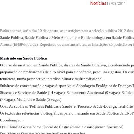
Notícias
13/08/2011
Estão abertas, até o dia 20 de agosto, as inscrições para a seleção pública 2012 d
Saúde Pública
,
Saúde Pública e Meio Ambiente
, e
Epidemiologia em Saúde Públic
Arouca (ENSP/Fiocruz). Repetindo os anos anteriores, as inscrições só poderão ser f
Mestrado em Saúde Pública
O curso de mestrado em Saúde Pública, da área de Saúde Coletiva, é credenciado p
preparação de profissionais de alto nível para a docência, pesquisa e gestão. Os cur
temáticas, numa perspectiva interdisciplinar e multiprofissional.
Subáreas de concentração e vagas disponíveis: Abordagem Ecológica de Doenças T
Sistemas e Serviços de Saúde (14 vagas); Saneamento Ambiental (9 vagas); Saúde 
(7 vagas); Violência e Saúde (5 vagas).
Obs.: As subáreas ‘Políticas Públicas e Saúde’ e ‘Processo Saúde-Doença, Território
Os textos das referências bibliográficas para o mestrado em Saúde Pública da ENSP
Coordenação:
)
Dra. Claudia Garcia Serpa Osorio de Castro (
claudia.osorio@ensp.fiocruz.br
)
Dra. Mônica Siqueira Malta (
malta@ensp.fiocruz.br