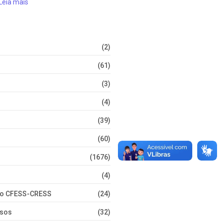
Leia mais
(2)
(61)
(3)
(4)
(39)
(60)
(1676)
(4)
nto CFESS-CRESS
(24)
rsos
(32)