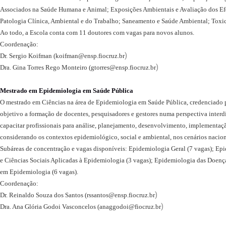
Associados na Saúde Humana e Animal; Exposições Ambientais e Avaliação dos Efe
Patologia Clínica, Ambiental e do Trabalho; Saneamento e Saúde Ambiental; Toxic
Ao todo, a Escola conta com 11 doutores com vagas para novos alunos.
Coordenação:
)
Dr. Sergio Koifman (
koifman@ensp.fiocruz.br
)
Dra. Gina Torres Rego Monteiro (
gtorres@ensp.fiocruz.br
Mestrado em Epidemiologia em Saúde Pública
O mestrado em Ciências na área de Epidemiologia em Saúde Pública, credenciado
objetivo a formação de docentes, pesquisadores e gestores numa perspectiva interdi
capacitar profissionais para análise, planejamento, desenvolvimento, implementação
considerando os contextos epidemiológico, social e ambiental, nos cenários nacion
Subáreas de concentração e vagas disponíveis: Epidemiologia Geral (7 vagas); Epi
e Ciências Sociais Aplicadas à Epidemiologia (3 vagas); Epidemiologia das Doenç
em Epidemiologia (6 vagas).
Coordenação:
)
Dr. Reinaldo Souza dos Santos (
rssantos@ensp.fiocruz.br
)
Dra. Ana Glória Godoi Vasconcelos (
anaggodoi@fiocruz.br