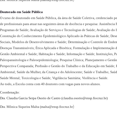
Doutorado em Saúde Pública
O curso de doutorado em Saúde Pública, da área de Saúde Coletiva, credenciado p
de profissionais para atuar nas seguintes áreas de docência e pesquisa: Assistência 
Programas de Saúde; Avaliação de Serviços e Tecnologias de Saúde; Avaliação do 
Construção do Conhecimento Epidemiológico Aplicado às Práticas de Saúde; Des
Sociais, Modelos de Desenvolvimento e Saúde; Determinação e Controle de Ende
Doenças Transmissíveis; Ética Aplicada e Bioética; Formulação e Implementação de
Gestão Ambiental e Saúde; Habitação e Saúde; Informação e Saúde; Instituições, Pa
Paleoparasitologia e Paleoepidemiologia; Pesquisa Clínica; Planejamento e Gestão
Perspectiva Comparada; Profissão e Gestão do Trabalho e da Educação em Saúde;
Ambiental; Saúde da Mulher, da Criança e do Adolescente; Saúde e Trabalho; Saú
Saúde Mental; Toxicologia e Saúde; Vigilância Sanitária; Violência e Saúde.
Ao todo, a Escola conta com 40 doutores com vagas para novos alunos.
Coordenação:
Dra. Claudia Garcia Serpa Osorio de Castro (
claudia.osorio@ensp.fiocruz.br
)
)
Dra. Mônica Siqueira Malta (
malta@ensp.fiocruz.br