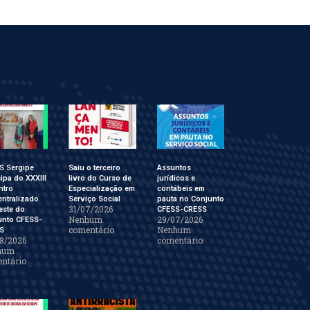
S Sergipe
Saiu o terceiro
Assuntos
cipa do XXXIII
livro do Curso de
jurídicos e
ntro
Especialização em
contábeis em
ntralizado
Serviço Social
pauta no Conjunto
31/07/2026
este do
CFESS-CRESS
Nenhum
29/07/2026
unto CFESS-
comentário
Nenhum
S
8/2026
comentário
hum
ntário