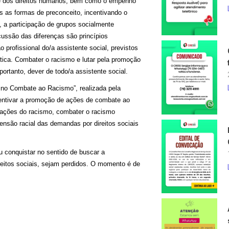
te dos direitos humanos, bem como o empenho
s as formas de preconceito, incentivando o
e, a participação de grupos socialmente
cussão das diferenças são princípios
 profissional do/a assistente social, previstos
tica. Combater o racismo e lutar pela promoção
 portanto, dever de todo/a assistente social.
no Combate ao Racismo”, realizada pela
entivar a promoção de ações de combate ao
stações do racismo, combater o racismo
imensão racial das demandas por direitos sociais
 conquistar no sentido de buscar a
reitos sociais, sejam perdidos. O momento é de