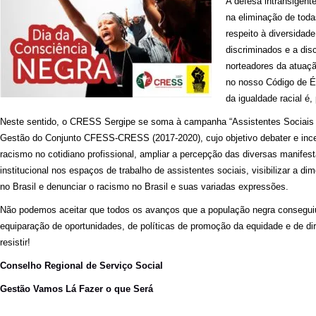
A defesa intransigen
na eliminação de toda
respeito à diversidad
discriminados e a dis
norteadores da atuação
no nosso Código de É
da igualdade racial é,
Neste sentido, o CRESS Sergipe se soma à campanha “Assistentes Sociais 
Gestão do Conjunto CFESS-CRESS (2017-2020), cujo objetivo debater e inc
racismo no cotidiano profissional, ampliar a percepção das diversas manife
institucional nos espaços de trabalho de assistentes sociais, visibilizar a d
no Brasil e denunciar o racismo no Brasil e suas variadas expressões.
Não podemos aceitar que todos os avanços que a população negra conseguiu
equiparação de oportunidades, de políticas de promoção da equidade e de di
resistir!
Conselho Regional de Serviço Social
Gestão Vamos Lá Fazer o que Será