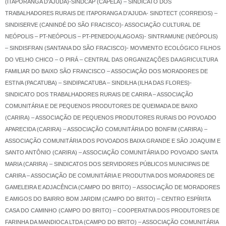
(ITAPORANGA D’AJUDA)-SINDCAP (CAPELA) – SINDICATO DOS
TRABALHADORES RURAIS DE ITAPORANGA D’AJUDA- SINDTECT (CORREIOS) –
SINDISERVE (CANINDÉ DO SÃO FRACISCO)- ASSOCIAÇÃO CULTURAL DE
NEÓPOLIS –
PT-NEÓPOLIS – PT-PENEDO(ALAGOAS)- SINTRAMUNE (NEÓPOLIS)
– SINDISFRAN (SANTANA DO SÃO FRACISCO)- MOVMENTO ECOLÓGICO FILHOS
DO VELHO CHICO – O PIRÁ – CENTRAL DAS ORGANIZAÇÕES DA AGRICULTURA
FAMILIAR DO BAIXO SÃO FRANCISCO – ASSOCIAÇÃO DOS MORADORES DE
ESTIVA (PACATUBA) – SINDIPACATUBA – SINDILHA (ILHA DAS FLORES)-
SINDICATO DOS TRABALHADORES RURAIS DE CARIRA – ASSOCIAÇÃO
COMUNITÁRIA E DE PEQUENOS PRODUTORES DE QUEIMADA DE BAIXO
(CARIRA) – ASSOCIAÇÃO DE PEQUENOS PRODUTORES RURAIS DO POVOADO
APARECIDA (CARIRA) – ASSOCIAÇÃO COMUNITÁRIA DO BONFIM (CARIRA) –
ASSOCIAÇÃO COMUNITÁRIA DOS POVOADOS BAIXA GRANDE E SÃO JOAQUIM E
SANTO ANTÔNIO (CARIRA) – ASSOCIAÇÃO COMUNITÁRIA DO POVOADO SANTA
MARIA (CARIRA) – SINDICATOS DOS SERVIDORES PÚBLICOS MUNICIPAIS DE
CARIRA – ASSOCIAÇÃO DE COMUNITÁRIA E PRODUTIVA DOS MORADORES DE
GAMELEIRA E ADJACÊNCIA (CAMPO DO BRITO) – ASSOCIAÇÃO DE MORADORES
E AMIGOS DO BAIRRO BOM JARDIM (CAMPO DO BRITO) – CENTRO ESPÍRITA
CASA DO CAMINHO (CAMPO DO BRITO) – COOPERATIVA DOS PRODUTORES DE
FARINHA DA MANDIOCA LTDA (CAMPO DO BRITO) – ASSOCIAÇÃO COMUNITÁRIA