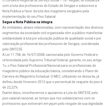
O Conselho Regional de Serviço Social – 18º Região, se solidariza
com a luta dos professores do Estado de Sergipe e subscreve a
Nota Publica a favor da luta dos magisterio sergipano pela
implementação do seu Piso Salarial.
Segue a Nota Pública na íntegra:
As entidades, abaixo relacionadas, com representação dos diversos
segmentos da sociedade civil organizada vêm a público manifestar
solidariedade à luta por educação pública de qualidade social e por
valorização profissional dos professores de Sergipe, coordenada
pelo SINTESE.
A Lei 11.738, de 16/07/2008, sancionada pelo Governo Federal e
referendada pelo Supremo Tribunal Federal, garante, no seu artigo
1o, o Piso Salarial Profissional Nacional para os profissionais do
magistério público da educação básica, considerando o Plano de
Carreira do Magistério Estadual. O MEC, utilizando-se dessa lei, já
definiu desde fevereiro 2012 que o percentual de reajuste do piso é
de 22,22%.
Diante disso, reconhecemos e apoiamos a Luta do SINTESE pelo
piso salarial nacional, ao tempo que nos solidarizamos com os
professores que estiveram em jejum pelo resgate de sua dignidade