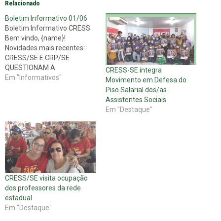
Relacionado
Boletim Informativo 01/06
Boletim Informativo CRESS
Bem vindo, {name}!
Novidades mais recentes:
CRESS/SE E CRP/SE
QUESTIONAM A
CRESS-SE integra
REESTRUTURAÇÃO
Em "Informativos"
Movimento em Defesa do
ADMINISTRATIVA E
Piso Salarial dos/as
OPERACIONAL DA POLÍCIA
Assistentes Sociais
MILITAR DE SERGIPE E A
Em "Destaque"
POSSÍVEL EXTINÇÃO DO
NAPSS-PMSE. Os Conselhos
Regionais de Serviço Social
(CRESS) – 18ª REGIÃO/SE e
de Psicologia (CRP) – 19ª
REGIÃO/SE, autarquias
federais que possuem…
CRESS/SE visita ocupação
dos professores da rede
estadual
Em "Destaque"