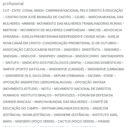
profissional.
CUT –CNTE- CONAL-MNDH- CAMPANHA NACIONAL PELO DIREITO À EDUCAÇÃO
– CENTRO DOM JOSÉ BRANDÃO DE CASTRO – CDJBC – MARCHA MUNDIAL DAS
MULHERES –MMM/SE- MOVIMENTO DAS MULHERES TRABALHADORAS RURAIS –
MMTR/SE – MOVIMENTO DE MULHERES CAMPONESAS – MMC/SE – ADVOCACIA
OPERÁRIA – IGREJA PRESBITERIANA INDEPENDENTE CIDADE NOVA –
IGREJA
NOVA CANAÃ EM CRISTO- CONGREGAÇÃO PRESBITERIAL 31 DE OUTUBRO –
ASSOCIAÇÃO CATÓLICA BOM PASTOR – SINDISERJ- SINDITÊXTIL – SINDIMED –
SINDISAN – SINDIJOR – SINDIPREV -SINERGIA – SINDSOCORRO -SINTRADISPEN
– SINTUFS – SINDICATO DOS PSICÓLOGOS (SINPSI) – CASA DAS DOMÉSTICAS –
SIMPOF (PORTO DA FOLHA) – SINDISERVE (CANINDÉ) – SINDISERVE (UMBAÚBA)
– SINDISERVE (N.S. DA GLÓRIA) – SEPUMI (ITABAIANA) – SACEMA – STASE –
OPOSIÇÃO SINDIPETRO (SERGIPE/ALAGOAS) – OPOSIÇÃO SINTASA
(MOVIMENTO ATITUDE) – MOTU – MOVIMENTO NACIONAL DE DIREITOS
HUMANOS- INSTITUTO BRAÇOS – INTERVOZES – FÓRUM EM DEFESA DA
GRANDE ARACAJU – MARCHA MUNDIAL DAS MULHERES – COMITÊ DE
EDUCAÇÃO DO CAMPO – SINTRAM (MALHADA DOS BOIS) – SINDICOM
(ESTÂNCIA)- SIGMA (ESTÂNCIA) – SINDISEME (ESTÂNCIA) – INSTITUTO KARL
MARX – SINDSERV (POÇO VERDE) – CACTUS (POÇO VERDE) – ITASIND