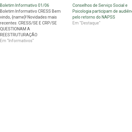
Boletim Informativo 01/06
Conselhos de Serviço Social e
Boletim Informativo CRESS Bem
Psicologia participam de audiên
vindo, {name}! Novidades mais
pelo retorno do NAPSS
recentes: CRESS/SE E CRP/SE
Em "Destaque"
QUESTIONAM A
REESTRUTURAÇÃO
ADMINISTRATIVA E OPERACIONAL
Em "Informativos"
DA POLÍCIA MILITAR DE SERGIPE E
A POSSÍVEL EXTINÇÃO DO NAPSS-
PMSE. Os Conselhos Regionais de
Serviço Social (CRESS) – 18ª
REGIÃO/SE e de Psicologia (CRP) –
19ª REGIÃO/SE, autarquias
federais que possuem…