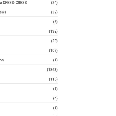
nto CFESS-CRESS
(24)
rsos
(32)
(8)
(132)
(29)
(107)
tos
(1)
(1863)
(115)
(1)
(4)
(1)