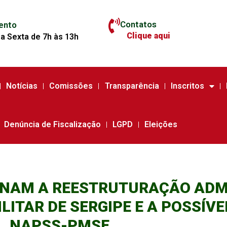
Contatos
ento
Clique aqui
a Sexta de 7h às 13h
Notícias
Comissões
Transparência
Inscritos
Denúncia de Fiscalização
LGPD
Eleições
IONAM A REESTRUTURAÇÃO ADM
LITAR DE SERGIPE E A POSSÍV
NAPSS-PMSE.