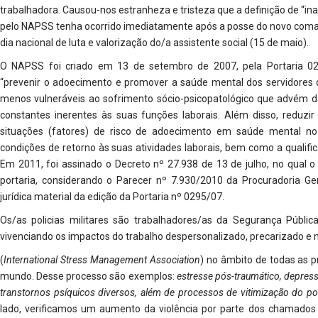
trabalhadora. Causou-nos estranheza e tristeza que a definição de “in
pelo NAPSS tenha ocorrido imediatamente após a posse do novo co
dia nacional de luta e valorização do/a assistente social (15 de maio).
O NAPSS foi criado em 13 de setembro de 2007, pela Portaria 029
“prevenir o adoecimento e promover a saúde mental dos servidores 
menos vulneráveis ao sofrimento sócio-psicopatológico que advém da
constantes inerentes às suas funções laborais. Além disso, reduzir
situações (fatores) de risco de adoecimento em saúde mental no 
condições de retorno às suas atividades laborais, bem como a qualif
Em 2011, foi assinado o Decreto nº 27.938 de 13 de julho, no qual 
portaria, considerando o Parecer nº 7.930/2010 da Procuradoria Ger
jurídica material da edição da Portaria nº 0295/07.
Os/as policias militares são trabalhadores/as da Segurança Públi
vivenciando os impactos do trabalho despersonalizado, precarizado e
(
International Stress Management Association
) no âmbito de todas as pr
mundo. Desse processo são exemplos:
estresse pós-traumático, depressã
transtornos psíquicos diversos, além de processos de vitimização do poli
lado, verificamos um aumento da violência por parte dos chamados “