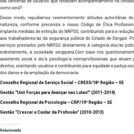
das centenas de usuários que recebiam acompanhamento na Unidade
como será?
Desse modo, repudiamos veementemente atitudes autoritárias 
natureza, conforme preconiza o nosso Código de Ética Profission
implanta medidas de extinção do NAPSS, contribuindo para a redução 
aos trabalhadores/as da segurança pública do Estado de Sergipe. Po
serviços prestados pelo NAPSS diretamente à categoria dos/as polici
indiretamente, à sociedade sergipana.Com base nos questionament
assistente social e do/a psicólogo/a comoprofissionais que atuam po
direitos, orientando usuários e contribuindo para equidade e justiça so
dos danos e da ampliação da democracia.
Conselho Regional de Serviço Social – CRESS/18ª Região – SE
Gestão “Unir Forças para Avançar nas Lutas!” (2011-2014)
.
Conselho Regional de Psicologia – CRP/19ª Região – SE
Gestão “Crescer e Cuidar da Profissão” (2010-2013)
Relacionado