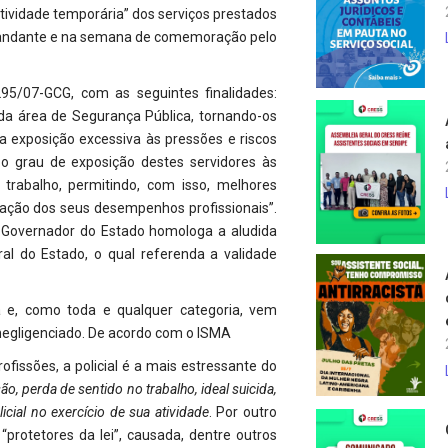
atividade temporária” dos serviços prestados
mandante e na semana de comemoração pelo
5/07-GCG, com as seguintes finalidades:
da área de Segurança Pública, tornando-os
 exposição excessiva às pressões e riscos
 o grau de exposição destes servidores às
trabalho, permitindo, com isso, melhores
icação dos seus desempenhos profissionais”.
o Governador do Estado homologa a aludida
al do Estado, o qual referenda a validade
ca e, como toda e qualquer categoria, vem
 negligenciado. De acordo com o ISMA
ofissões, a policial é a mais estressante do
o, perda de sentido no trabalho, ideal suicida,
cial no exercício de sua atividade
. Por outro
protetores da lei”, causada, dentre outros