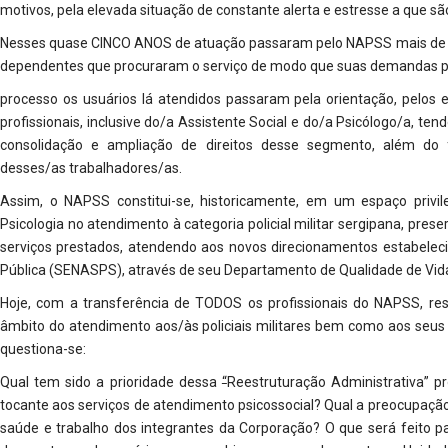
motivos, pela elevada situação de constante alerta e estresse a que s
Nesses quase CINCO ANOS de atuação passaram pelo NAPSS mais de 800 
dependentes que procuraram o serviço de modo que suas demandas pu
processo os usuários lá atendidos passaram pela orientação, pel
profissionais, inclusive do/a Assistente Social e do/a Psicólogo/a, ten
consolidação e ampliação de direitos desse segmento, além do 
desses/as trabalhadores/as.
Assim, o NAPSS constitui-se, historicamente, em um espaço privil
Psicologia no atendimento à categoria policial militar sergipana, pr
serviços prestados, atendendo aos novos direcionamentos estabeleci
Pública (SENASPS), através de seu Departamento de Qualidade de Vid
Hoje, com a transferência de TODOS os profissionais do NAPSS, re
âmbito do atendimento aos/às policiais militares bem como aos seus f
questiona-se:
Qual tem sido a prioridade dessa
“
Reestruturação Administrativa” 
tocante aos serviços de atendimento psicossocial? Qual a preocupaç
saúde e trabalho dos integrantes da Corporação? O que será feito p