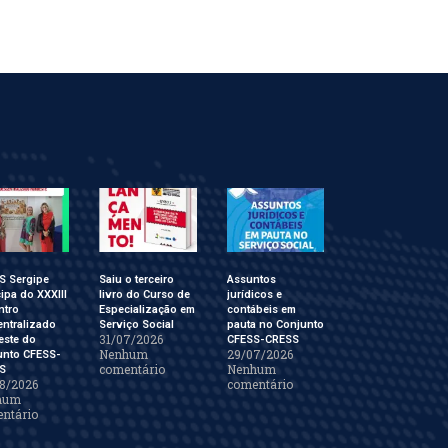
S Sergipe
Saiu o terceiro
Assuntos
cipa do XXXIII
livro do Curso de
jurídicos e
ntro
Especialização em
contábeis em
ntralizado
Serviço Social
pauta no Conjunto
31/07/2026
este do
CFESS-CRESS
Nenhum
29/07/2026
unto CFESS-
comentário
Nenhum
S
8/2026
comentário
hum
ntário