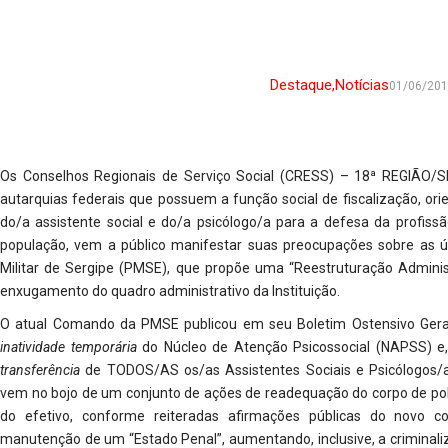
Destaque
,
Notícias
01/06/20
Os Conselhos Regionais de Serviço Social (CRESS) – 18ª REGIÃO/S
autarquias federais que possuem a função social de fiscalização, orien
do/a assistente social e do/a psicólogo/a para a defesa da profiss
população, vem a público manifestar suas preocupações sobre as ú
Militar de Sergipe (PMSE), que propõe uma “Reestruturação Adminis
enxugamento do quadro administrativo da Instituição.
O atual Comando da PMSE publicou em seu Boletim Ostensivo Geral
inatividade temporária
do Núcleo de Atenção Psicossocial (NAPSS) e,
transferência
de TODOS/AS os/as Assistentes Sociais e Psicólogos/
vem no bojo de um conjunto de ações de readequação do corpo de poli
do efetivo, conforme reiteradas afirmações públicas do novo 
manutenção de um “Estado Penal”, aumentando, inclusive, a criminali