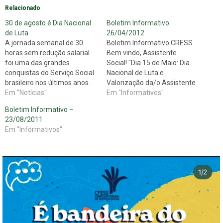
Relacionado
30 de agosto é Dia Nacional
Boletim Informativo
de Luta
26/04/2012
A jornada semanal de 30
Boletim Informativo CRESS
horas sem redução salarial
Bem vindo, Assistente
foi uma das grandes
Social! "Dia 15 de Maio: Dia
conquistas do Serviço Social
Nacional de Luta e
brasileiro nos últimos anos.
Valorização da/o Assistente
Garantida pela lei 12.317, de
Em "Notícias"
Social" Novidades mais
Em "Informativos"
26 de agosto de 2010, as 30h
recentes: CRESS/SE lança
Boletim Informativo –
semanais foram
programação alusiva às
23/08/2011
implementadas em diversos
comemorações do Dia do/a
Em "Informativos"
órgãos públicos e privados
Assistente Social “Serviço
neste 1º ano de vigência da
Social de olhos abertos para
norma, cujo…
a Educação: ensino público e
de qualidade é direito de
todos/as”.…