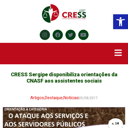
Abr
CRESS Sergipe disponibiliza orientações da
CNASF aos assistentes sociais
Artigos
,
Destaque
,
Notícias
05/08/2017