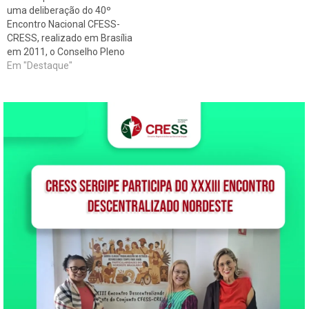
uma deliberação do 40º
Encontro Nacional CFESS-
CRESS, realizado em Brasília
em 2011, o Conselho Pleno
do CFESS aprovou o Parecer
Em "Destaque"
Jurídico 10/12, elaborado
por sua assessora jurídica,
Sylvia Helena Terra. O
documento cumpre a
deliberação 4 do Eixo
Fiscalização Profissional. O
Parecer Jurídico nº 10/12
trata…