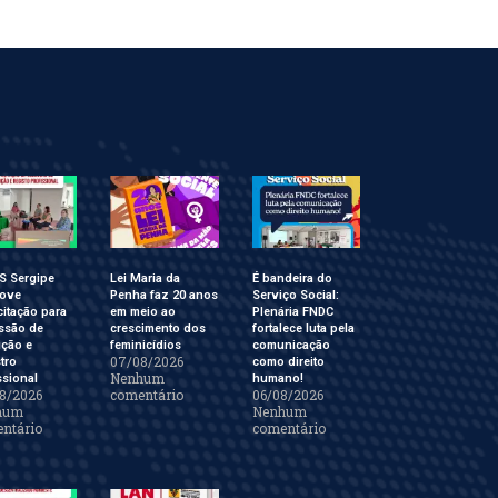
S Sergipe
Lei Maria da
É bandeira do
ove
Penha faz 20 anos
Serviço Social:
itação para
em meio ao
Plenária FNDC
ssão de
crescimento dos
fortalece luta pela
ição e
feminicídios
comunicação
07/08/2026
tro
como direito
Nenhum
ssional
humano!
8/2026
comentário
06/08/2026
hum
Nenhum
ntário
comentário