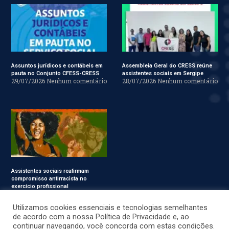
Assuntos jurídicos e contábeis em
Assembleia Geral do CRESS reúne
pauta no Conjunto CFESS-CRESS
assistentes sociais em Sergipe
29/07/2026
Nenhum comentário
28/07/2026
Nenhum comentário
Assistentes sociais reafirmam
compromisso antirracista no
exercício profissional
24/07/2026
Nenhum
comentário
Utilizamos cookies essenciais e tecnologias semelhantes
de acordo com a nossa Política de Privacidade e, ao
continuar navegando, você concorda com estas condições.