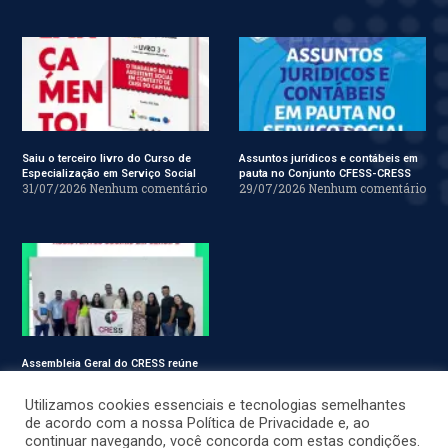
Saiu o terceiro livro do Curso de
Assuntos jurídicos e contábeis em
Especialização em Serviço Social
pauta no Conjunto CFESS-CRESS
31/07/2026
Nenhum comentário
29/07/2026
Nenhum comentário
Assembleia Geral do CRESS reúne
assistentes sociais em Sergipe
28/07/2026
Nenhum comentário
Utilizamos cookies essenciais e tecnologias semelhantes
de acordo com a nossa Política de Privacidade e, ao
continuar navegando, você concorda com estas condições.