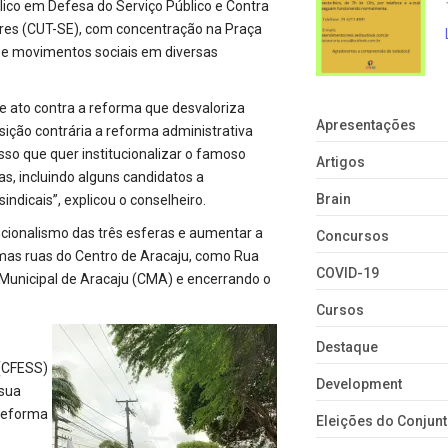
úblico em Defesa do Serviço Público e Contra
ores (CUT-SE), com concentração na Praça
is e movimentos sociais em diversas
e ato contra a reforma que desvaloriza
Apresentações
osição contrária a reforma administrativa
sso que quer institucionalizar o famoso
Artigos
s, incluindo alguns candidatos a
Brain
ndicais”, explicou o conselheiro.
uncionalismo das três esferas e aumentar a
Concursos
umas ruas do Centro de Aracaju, como Rua
COVID-19
 Municipal de Aracaju (CMA) e encerrando o
Cursos
Destaque
 (CFESS)
Development
 sua
 reforma
Eleições do Conju