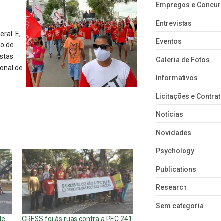
Empregos e Concu
Entrevistas
ral. E,
Eventos
ro de
istas
Galeria de Fotos
ional de
Informativos
Licitações e Contra
Notícias
Novidades
Psychology
Publications
Research
Sem categoria
de
CRESS foi às ruas contra a PEC 241