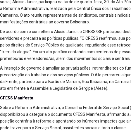
social, Aloísio Júnior, participou na tarde de quarta-feira, 30, do Ato P
a Reforma Administrativa, realizada pela Central Única dos Trabalhad
Camerino. O ato reuniu representantes de sindicatos, centrais sindica
manifestações contrárias ao governo Bolsonaro.
De acordo com o conselheiro Alosío Júnior, o CRESS/SE participou dest
servidores e precariza as políticas públicas. “O CRESS reafirmou sua p
pelos direitos do Serviço Público de qualidade, repudiando esse retroce
“trem da alegria”. Foi um ato pacífico contando com centenas de pessoa
prefeitos/as e vereadores/as, além dos movimentos sociais e centrais si
A intenção do governo é ampliar as privatizações, retirar direitos do f
precarização do trabalho e dos serviços públicos. O Ato percorreu alg
da Frente, partindo para a Barão de Maruim, Rua Itabaiana, na Câmara
ato em frente a Assembleia Legislativa de Sergipe (Alese).
CFESS Manifesta
Sobre a Reforma Administrativa, o Conselho Federal de Serviço Social
disponibilizou à categoria o documento CFESS Manifesta, afirmando a
posição contrária à reforma e apontando os inúmeros impactos que a
pode trazer para o Serviço Social, assistentes sociais e toda a classe