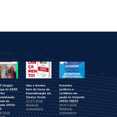
S Sergipe
Saiu o terceiro
Assuntos
cipa do XXXIII
livro do Curso de
jurídicos e
ntro
Especialização em
contábeis em
ntralizado
Serviço Social
pauta no Conjunto
31/07/2026
este do
CFESS-CRESS
Nenhum
29/07/2026
unto CFESS-
comentário
Nenhum
S
8/2026
comentário
hum