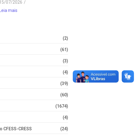
15/07/2026
/
Leia mais
(2)
(61)
(3)
(4)
(39)
(60)
(1674)
(4)
nto CFESS-CRESS
(24)