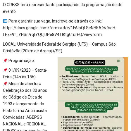
O CRESS terá representante participando da programação deste
evento.
Para garantir sua vaga, inscreva-se através do link:
https://docs.google.com/forms/d/e/1FAIpQLSeNHKAfwfsqH-
LHxE9f_YHSr7rqLYQCjDPe8V4TlKtgCrurEQ/viewform
LOCAL: Universidade Federal de Sergipe (UFS) – Campus São
Cristóvão (20km de Aracajú/SE)
Programação:
01/09/2023 – Sexta-
feira (14h às 18h)
Mesa de abertura:
Celebração dos 30 anos
do Código de Ética de
1993 e lançamento da
Plataforma Antirracista
Convidadas: ABEPSS
NACIONAL e REGIONAL,
CRESS e representação