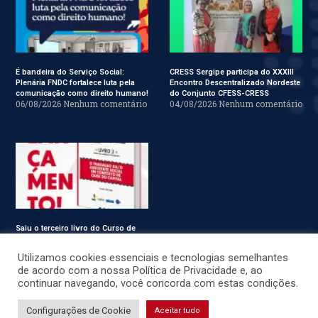
É bandeira do Serviço Social:
CRESS Sergipe participa do XXXIII
Plenária FNDC fortalece luta pela
Encontro Descentralizado Nordeste
comunicação como direito humano!
do Conjunto CFESS-CRESS
06/08/2026
Nenhum comentário
04/08/2026
Nenhum comentário
Saiu o terceiro livro do Curso de
Especialização em Serviço Social
31/07/2026
Nenhum comentário
Utilizamos cookies essenciais e tecnologias semelhantes
de acordo com a nossa Política de Privacidade e, ao
continuar navegando, você concorda com estas condições.
© CRESS-SE 2022. Todos os Direitos Reservados.
Configurações de Cookie
Aceitar tudo
Desenvolvido por
JSWEBMIDIA