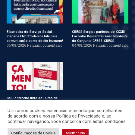
É bandeira do Serviço Social:
CRESS Sergipe participa do XXXIII
Plenária FNDC fortalece luta pela
Encontro Descentralizado Nordeste
comunicação como direito humano!
do Conjunto CFESS-CRESS
06/08/2026
Nenhum comentário
04/08/2026
Nenhum comentário
Saiu o terceiro livro do Curso de
Especialização em Serviço Social
31/07/2026
Nenhum comentário
Utilizamos cookies essenciais e tecnologias semelhantes
de acordo com a nossa Política de Privacidade e, ao
continuar navegando, você concorda com estas condições.
© CRESS-SE 2022. Todos os Direitos Reservados.
Configurações de Cookie
Aceitar tudo