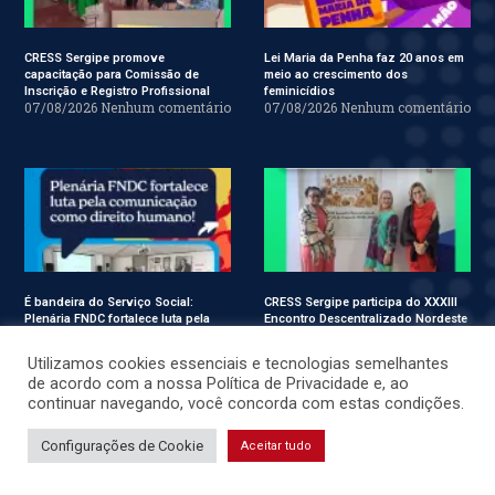
CRESS Sergipe promove
Lei Maria da Penha faz 20 anos em
capacitação para Comissão de
meio ao crescimento dos
Inscrição e Registro Profissional
feminicídios
07/08/2026
Nenhum comentário
07/08/2026
Nenhum comentário
É bandeira do Serviço Social:
CRESS Sergipe participa do XXXIII
Plenária FNDC fortalece luta pela
Encontro Descentralizado Nordeste
comunicação como direito humano!
do Conjunto CFESS-CRESS
06/08/2026
Nenhum comentário
04/08/2026
Nenhum comentário
Utilizamos cookies essenciais e tecnologias semelhantes
de acordo com a nossa Política de Privacidade e, ao
continuar navegando, você concorda com estas condições.
Configurações de Cookie
Aceitar tudo