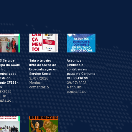
S Sergipe
Saiu o terceiro
Assuntos
cipa do XXXIII
livro do Curso de
jurídicos e
ntro
Especialização em
contábeis em
ntralizado
Serviço Social
pauta no Conjunto
31/07/2026
este do
CFESS-CRESS
Nenhum
29/07/2026
unto CFESS-
comentário
Nenhum
S
8/2026
comentário
hum
ntário