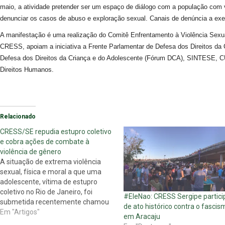
maio, a atividade pretender ser um espaço de diálogo com a população com v
denunciar os casos de abuso e exploração sexual. Canais de denúncia a ex
A manifestação é uma realização do Comitê Enfrentamento à Violência Sexu
CRESS, apoiam a iniciativa a Frente Parlamentar de Defesa dos Direitos da
Defesa dos Direitos da Criança e do Adolescente (Fórum DCA), SINTESE, CU
Direitos Humanos.
Relacionado
CRESS/SE repudia estupro coletivo
e cobra ações de combate à
violência de gênero
A situação de extrema violência
sexual, física e moral a que uma
adolescente, vítima de estupro
coletivo no Rio de Janeiro, foi
#EleNao: CRESS Sergipe partici
submetida recentemente chamou
de ato histórico contra o fascis
a atenção para a triste realidade de
Em "Artigos"
em Aracaju
violência vivenciada diariamente