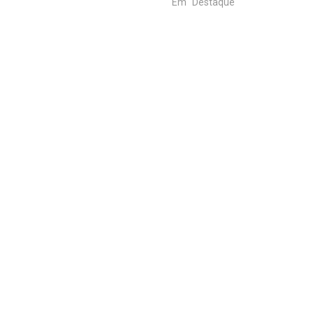
Em "Destaque"
por mulheres e meninas em todo o
país. A exposição, a revitimização e
a culpabilização…