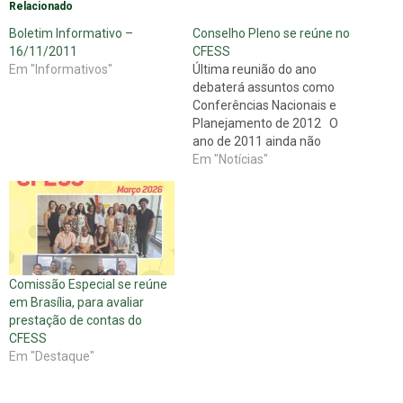
Relacionado
Boletim Informativo –
Conselho Pleno se reúne no
16/11/2011
CFESS
Em "Informativos"
Última reunião do ano
debaterá assuntos como
Conferências Nacionais e
Planejamento de 2012 O
ano de 2011 ainda não
chegou ao fim, mas o
Em "Notícias"
trabalho dos/as
conselheiros/as do CFESS
continua firme. A diretoria do
Conselho Federal se reúne, a
partir desta quinta-feira, 8 de
dezembro, até o próximo
Comissão Especial se reúne
dia…
em Brasília, para avaliar
prestação de contas do
CFESS
Em "Destaque"