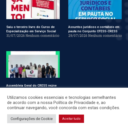
Saiu o terceiro livro do Curso de
Assuntos jurídicos e contábeis em
Especialização em Serviço Social
pauta no Conjunto CFESS-CRESS
31/07/2026
Nenhum comentário
29/07/2026
Nenhum comentário
Assembleia Geral do CRESS reúne
assistentes sociais em Sergipe
28/07/2026
Nenhum comentário
Utilizamos cookies essenciais e tecnologias semelhantes
de acordo com a nossa Política de Privacidade e, ao
continuar navegando, você concorda com estas condições.
© CRESS-SE 2022. Todos os Direitos Reservados.
Configurações de Cookie
Aceitar tudo
Desenvolvido por
JSWEBMIDIA