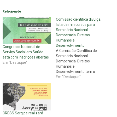
Relacionado
Comissão científica divulga
lista de minicursos para
Seminário Nacional
Democracia, Direitos
Humanos e
Desenvolvimento
Congresso Nacional de
A Comissão Científica do
Serviço Social em Saúde
Seminário Nacional
está com inscrições abertas
Democracia, Direitos
Em "Destaque"
Humanos e
Desenvolvimento tem o
prazer de divulgar a relação
Em "Destaque"
de minicursos aprovados e a
serem realizados durante o
evento (em locais a serem
divulgados brevemente):
MINICURSO 01 TEMA: A
POLÍTICA DE SAÚDE NO
CRESS Sergipe realizará
BRASIL E A ATUAÇÃO DO