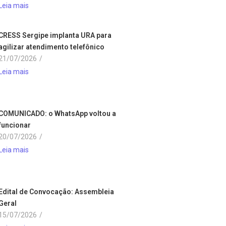
Leia mais
CRESS Sergipe implanta URA para
agilizar atendimento telefônico
21/07/2026
/
Leia mais
COMUNICADO: o WhatsApp voltou a
funcionar
20/07/2026
/
Leia mais
Edital de Convocação: Assembleia
Geral
15/07/2026
/