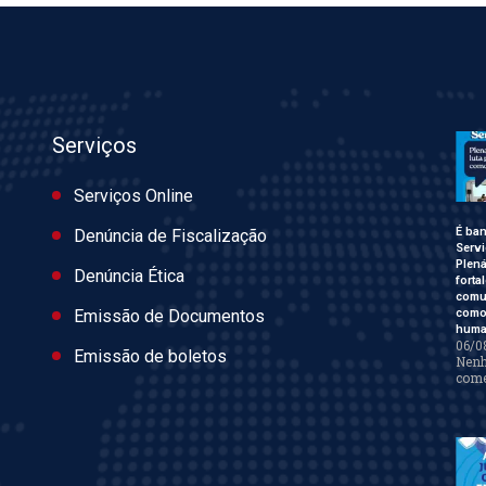
Serviços
Serviços Online
É ban
Denúncia de Fiscalização
Servi
Plen
Denúncia Ética
forta
comu
como 
Emissão de Documentos
huma
06/0
Emissão de boletos
Nen
come