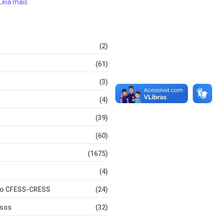
Leia mais
(2)
(61)
(3)
(4)
(39)
(60)
(1675)
(4)
nto CFESS-CRESS
(24)
rsos
(32)