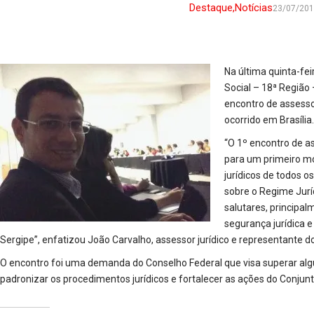
Destaque
,
Notícias
23/07/20
Na última quinta-fei
Social – 18ª Região
encontro de assesso
ocorrido em Brasília.
“O 1º encontro de as
para um primeiro m
jurídicos de todos 
sobre o Regime Juríd
salutares, principa
segurança jurídica 
Sergipe”, enfatizou João Carvalho, assessor jurídico e representante 
O encontro foi uma demanda do Conselho Federal que visa superar alg
padronizar os procedimentos jurídicos e fortalecer as ações do Conj