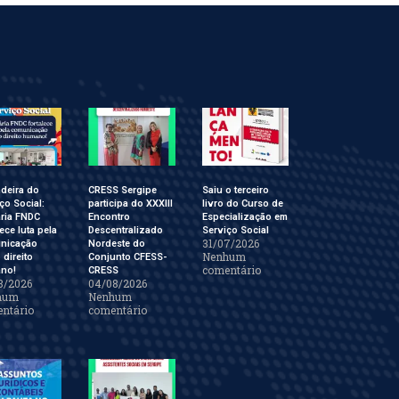
deira do
CRESS Sergipe
Saiu o terceiro
ço Social:
participa do XXXIII
livro do Curso de
ária FNDC
Encontro
Especialização em
lece luta pela
Descentralizado
Serviço Social
31/07/2026
nicação
Nordeste do
Nenhum
direito
Conjunto CFESS-
comentário
no!
CRESS
8/2026
04/08/2026
hum
Nenhum
ntário
comentário