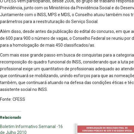
O CFESS vem participando, desde 2006, do grupo de trabalho responsáv
Previdência, junto com os Ministérios da Previdência Social e do Dese
Juntamente com o INSS, MPS e MDS, o Conselho atuou também nos tra
parâmetros para a reestruturação do Serviço Social.
Além disso, desde antes da publicação do edital do concurso, em que a
de 600 para 900 o número de vagas, o Conselho Federal se reuniu por
para a homologação de mais 450 classificados/as.
Com mais esse grande passo em busca de conquistas para a categoria
recomposição do quadro funcional do INSS, considerando que a luta p
profissional exige um quantitativo de profissionais adequado ao aten
que continuará se mobilizando, unindo esforços para que as nomeaçõ
também, que continuará atuando na defesa das condições éticas e técni
assistente social no INSS.
Fonte: CFESS
Relacionado
Boletim Informativo Semanal -16
de Julho 2010