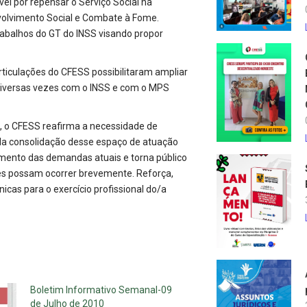
el por repensar o Serviço Social na
nvolvimento Social e Combate à Fome.
balhos do GT do INSS visando propor
rticulações do CFESS possibilitaram ampliar
 diversas vezes com o INSS e com o MPS
, o CFESS reafirma a necessidade de
ela consolidação desse espaço de atuação
dimento das demandas atuais e torna público
es possam ocorrer brevemente. Reforça,
cas para o exercício profissional do/a
Boletim Informativo Semanal-09
de Julho de 2010