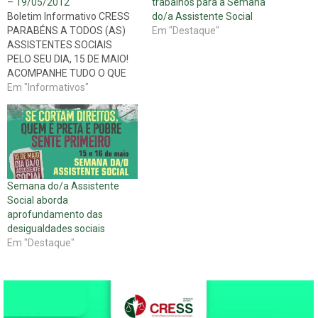
– 19/05/2012
trabalhos para a Semana
Boletim Informativo CRESS
do/a Assistente Social
PARABÉNS A TODOS (AS)
Em "Destaque"
ASSISTENTES SOCIAIS
PELO SEU DIA, 15 DE MAIO!
ACOMPANHE TUDO O QUE
PASSOU DURANTE A
Em "Informativos"
SEMANA UNIFICADA DE
SERVIÇO SOCIAL. Novidades
mais recentes: Debate sobre
a reestruturação do
capitalismo e seus impactos
para a organização da classe
Semana do/a Assistente
trabalhadora finaliza as
Social aborda
discussões da Semana…
aprofundamento das
desigualdades sociais
Em "Destaque"