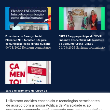
É bandeira do Serviço Social:
CRESS Sergipe participa do XXXIII
Plenária FNDC fortalece luta pela
Encontro Descentralizado Nordeste
comunicação como direito humano!
do Conjunto CFESS-CRESS
06/08/2026
Nenhum comentário
04/08/2026
Nenhum comentário
Saiu o terceiro livro do Curso de
Especialização em Serviço Social
31/07/2026
Nenhum comentário
Utilizamos cookies essenciais e tecnologias semelhantes
de acordo com a nossa Política de Privacidade e, ao
continuar navegando, você concorda com estas condições.