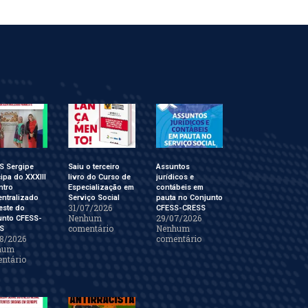
S Sergipe
Saiu o terceiro
Assuntos
cipa do XXXIII
livro do Curso de
jurídicos e
ntro
Especialização em
contábeis em
ntralizado
Serviço Social
pauta no Conjunto
31/07/2026
este do
CFESS-CRESS
Nenhum
29/07/2026
unto CFESS-
comentário
Nenhum
S
8/2026
comentário
hum
ntário