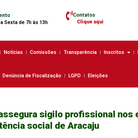
Contatos
ento
Clique aqui
a Sexta de 7h às 13h
Notícias
Comissões
Transparência
Inscritos
Denúncia de Fiscalização
LGPD
Eleições
assegura sigilo profissional nos
tência social de Aracaju