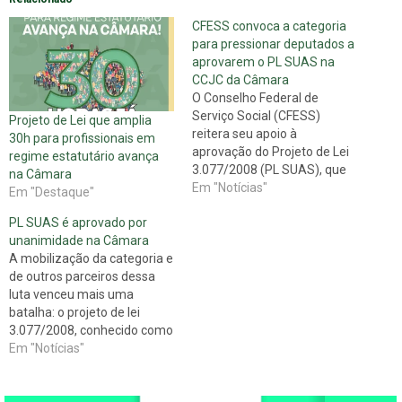
CFESS convoca a categoria
para pressionar deputados a
aprovarem o PL SUAS na
CCJC da Câmara
O Conselho Federal de
Serviço Social (CFESS)
Projeto de Lei que amplia
reitera seu apoio à
30h para profissionais em
aprovação do Projeto de Lei
regime estatutário avança
3.077/2008 (PL SUAS), que
na Câmara
está agora na Comissão de
Em "Notícias"
Em "Destaque"
Constituição e Justiça e de
PL SUAS é aprovado por
Cidadania (CCJC) da Câmara
unanimidade na Câmara
dos Deputados, para receber
A mobilização da categoria e
parecer e seguir adiante,
de outros parceiros dessa
para aprovação no Senado
luta venceu mais uma
Federal. Acompanhando de
batalha: o projeto de lei
perto…
3.077/2008, conhecido como
PL SUAS, teve o parecer
Em "Notícias"
aprovado por unanimidade
na Comissão de Constituição