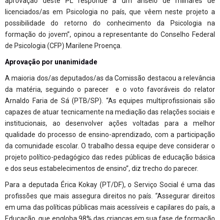
aprovação deste PL responde a um anseio de milhares de
licenciados/as em Psicologia no país, que vêem neste projeto a
possibilidade do retorno do conhecimento da Psicologia na
formação do jovem”, opinou a representante do Conselho Federal
de Psicologia (CFP) Marilene Proença.
Aprovação por unanimidade
A maioria dos/as deputados/as da Comissão destacou a relevância
da matéria,
seguindo o parecer e o voto favoráveis do relator
Arnaldo Faria de Sá (PTB/SP)
. “As equipes multiprofissionais são
capazes de atuar tecnicamente na mediação das relações sociais e
institucionais, ao desenvolver ações voltadas para a melhor
qualidade do processo de ensino-aprendizado, com a participação
da comunidade escolar. O trabalho dessa equipe deve considerar o
projeto político-pedagógico das redes públicas de educação básica
e dos seus estabelecimentos de ensino”, diz trecho do parecer.
Para a deputada Érica Kokay (PT/DF), o Serviço Social é uma das
profissões que mais assegura direitos no país. “Assegurar direitos
em uma das políticas públicas mais acessíveis e capilares do país, a
Educação, que engloba 98% das crianças em sua fase de formação