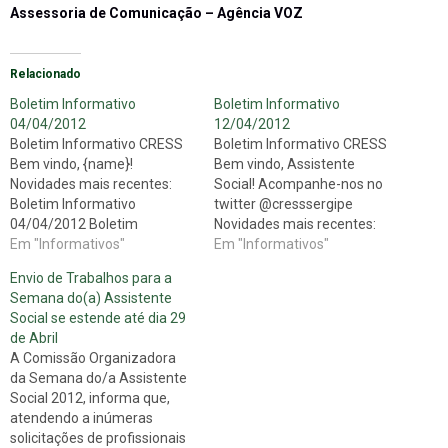
Assessoria de Comunicação – Agência VOZ
Relacionado
Boletim Informativo
Boletim Informativo
04/04/2012
12/04/2012
Boletim Informativo CRESS
Boletim Informativo CRESS
Bem vindo, {name}!
Bem vindo, Assistente
Novidades mais recentes:
Social! Acompanhe-nos no
Boletim Informativo
twitter @cresssergipe
04/04/2012 Boletim
Novidades mais recentes:
Informativo CRESS Bem
Em "Informativos"
Encontro nacional reunirá
Em "Informativos"
vindo, Assistente Social!
assistentes sociais do INSS
Envio de Trabalhos para a
Acompanhe-nos no twitter
Será realizado no dia 21 de
Semana do(a) Assistente
@cresssergipe Novidades
abril, em Brasília (DF), o
Social se estende até dia 29
mais recentes: CRESS
Encontro Nacional de
de Abril
informa cancelamento de
Assistentes Sociais do
A Comissão Organizadora
reunião Informamos que
Instituto Nacional do Seguro
da Semana do/a Assistente
nesta sexta-feira, dia 30/03,
Social (INSS). Promovido
Social 2012, informa que,
NÃO HAVERÁ reunião da
pela Federação Nacional de
atendendo a inúmeras
Comissão de Políticas
Trabalhadores…
solicitações de profissionais
Públicas e Controle Social,