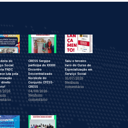
deira do
CRESS Sergipe
Saiu o terceiro
ço Social:
participa do XXXIII
livro do Curso de
ária FNDC
Encontro
Especialização em
lece luta pela
Descentralizado
Serviço Social
31/07/2026
nicação
Nordeste do
Nenhum
direito
Conjunto CFESS-
comentário
no!
CRESS
8/2026
04/08/2026
hum
Nenhum
ntário
comentário