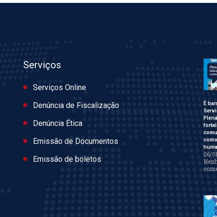
Serviços
Serviços Online
É ban
Denúncia de Fiscalização
Servi
Plen
Denúncia Ética
forta
comu
como 
Emissão de Documentos
huma
06/0
Emissão de boletos
Nen
come