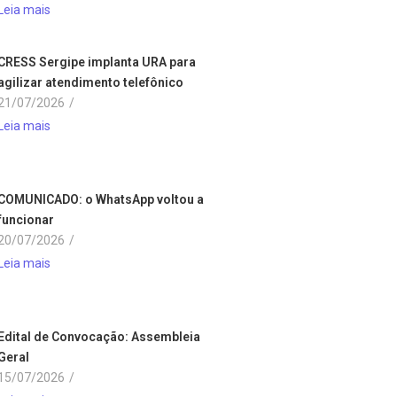
Leia mais
CRESS Sergipe implanta URA para
agilizar atendimento telefônico
21/07/2026
/
Leia mais
COMUNICADO: o WhatsApp voltou a
funcionar
20/07/2026
/
Leia mais
Edital de Convocação: Assembleia
Geral
15/07/2026
/