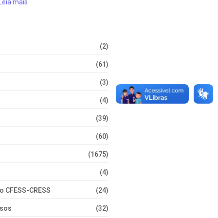
Leia mais
(2)
(61)
(3)
(4)
(39)
(60)
(1675)
(4)
nto CFESS-CRESS
(24)
rsos
(32)