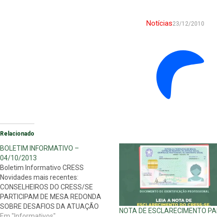
Notícias
23/12/2010
Relacionado
BOLETIM INFORMATIVO –
04/10/2013
Boletim Informativo CRESS
Novidades mais recentes:
CONSELHEIROS DO CRESS/SE
PARTICIPAM DE MESA REDONDA
SOBRE DESAFIOS DA ATUAÇÃO
NOTA DE ESCLARECIMENTO P
PROFISSIONAL NA ATUALIDADE O
Em "Informativos"