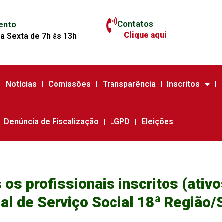
Contatos
ento
Clique aqui
a Sexta de 7h às 13h
Notícias
Comissões
Transparência
Inscritos
Denúncia de Fiscalização
LGPD
Eleições
 os profissionais inscritos (ativo
al de Serviço Social 18ª Região/