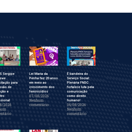
S Sergipe
Lei Maria da
É bandeira do
ove
Penha faz 20 anos
Serviço Social:
itação para
em meio ao
Plenária FNDC
ssão de
crescimento dos
fortalece luta pela
ição e
feminicídios
comunicação
07/08/2026
tro
como direito
Nenhum
ssional
humano!
8/2026
comentário
06/08/2026
hum
Nenhum
ntário
comentário