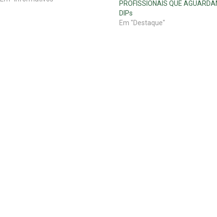
PROFISSIONAIS QUE AGUARD
CRESS/SE se fez presente em
DIPs
mais uma atividade da categoria.
Em "Destaque"
Na noite do último dia 30, os
Conselheiros Paulo Félix e Ana
Caroline Trindade, participaram de
uma Mesa Redonda sobre…