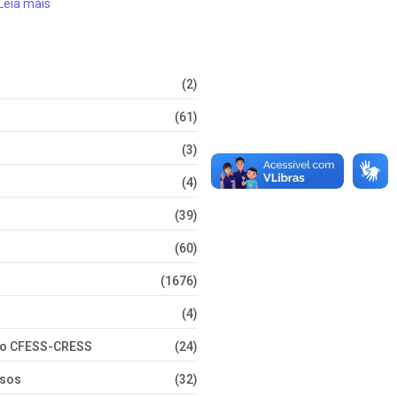
Leia mais
(2)
(61)
(3)
(4)
(39)
(60)
(1676)
(4)
nto CFESS-CRESS
(24)
rsos
(32)