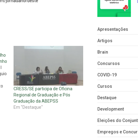
.com/jornadanordeste
Apresentações
Artigos
Brain
lho
unho
Concursos
I
quio
COVID-19
zo
Cursos
CRESS/SE participa de Oficina
Regional de Graduação e Pós
Destaque
Graduação da ABEPSS
Em "Destaque"
Development
ões
.…
Eleições do Conju
Empregos e Concu