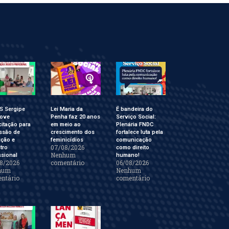
S Sergipe
Lei Maria da
É bandeira do
ove
Penha faz 20 anos
Serviço Social:
itação para
em meio ao
Plenária FNDC
ssão de
crescimento dos
fortalece luta pela
ição e
feminicídios
comunicação
07/08/2026
tro
como direito
Nenhum
ssional
humano!
8/2026
comentário
06/08/2026
hum
Nenhum
ntário
comentário