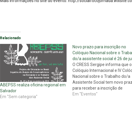
Mais informações no site do evento: http://socialfocojornada.wixsite
Relacionado
Novo prazo para inscrição no
Colóquio Nacional sobre o Traba
do/a assistente social é 26 de j
O CRESS Sergipe informa que o 
Colóquio Internacional e IV Coló
Nacional sobre o Trabalho do/a
Assistente Social tem novo pra
ABEPSS realiza oficina regional em
para receber a inscrição de
Salvador
trabalhos: até o dia 26 de junho.
Em "Eventos"
Em "Sem categoria"
Para quem quer participar do
evento como ouvinte, as inscriç
serão abertas a partir de agosto