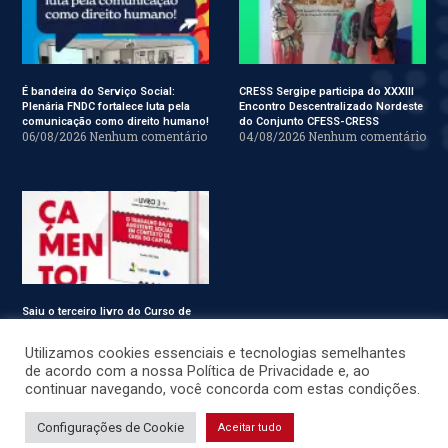
É bandeira do Serviço Social:
CRESS Sergipe participa do XXXIII
Plenária FNDC fortalece luta pela
Encontro Descentralizado Nordeste
comunicação como direito humano!
do Conjunto CFESS-CRESS
06/08/2026
Nenhum comentário
04/08/2026
Nenhum comentário
Saiu o terceiro livro do Curso de
Especialização em Serviço Social
31/07/2026
Nenhum comentário
Utilizamos cookies essenciais e tecnologias semelhantes
de acordo com a nossa Política de Privacidade e, ao
continuar navegando, você concorda com estas condições.
© CRESS-SE 2022. Todos os Direitos Reservados.
Configurações de Cookie
Aceitar tudo
Desenvolvido por
JSWEBMIDIA