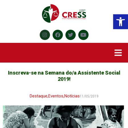
Abr
Inscreva-se na Semana do/a Assistente Social
2019!
Destaque
,
Eventos
,
Notícias
11/05/2019