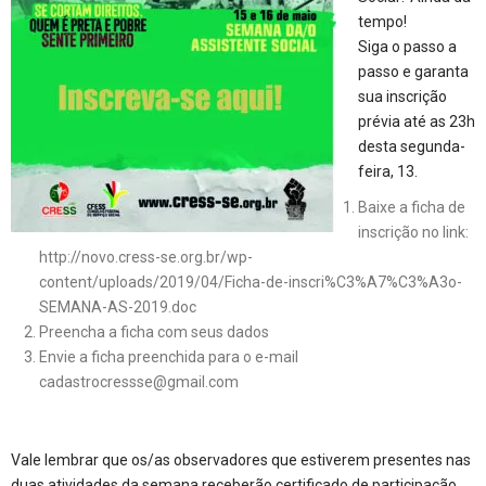
tempo!
Siga o passo a
passo e garanta
sua inscrição
prévia até as 23h
desta segunda-
feira, 13.
Baixe a ficha de
inscrição no link:
http://novo.cress-se.org.br/wp-
content/uploads/2019/04/Ficha-de-inscri%C3%A7%C3%A3o-
SEMANA-AS-2019.doc
Preencha a ficha com seus dados
Envie a ficha preenchida para o e-mail
cadastrocressse@gmail.com
Vale lembrar que os/as observadores que estiverem presentes nas
duas atividades da semana receberão certificado de participação.