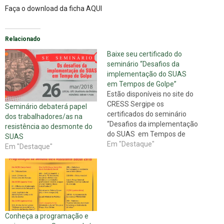
Faça o download da ficha
AQUI
Relacionado
Baixe seu certificado do
seminário “Desafios da
implementação do SUAS
em Tempos de Golpe”
Estão disponíveis no site do
CRESS Sergipe os
Seminário debaterá papel
certificados do seminário
dos trabalhadores/as na
“Desafios da implementação
resistência ao desmonte do
do SUAS em Tempos de
SUAS
Golpe”. O documento está no
Em "Destaque"
Em "Destaque"
site do CRESS Sergipe no
formato PDF. Aqueles/as
profissionais e estudantes
que participaram das
oficinas, realizadas no turno
da tarde, receberão
certificados de 8h, enquanto
Conheça a programação e
os…