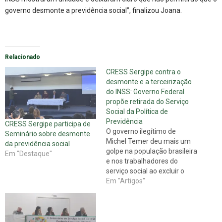
governo desmonte a previdência social”, finalizou Joana.
Relacionado
CRESS Sergipe contra o
desmonte e a terceirização
do INSS: Governo Federal
propõe retirada do Serviço
Social da Política de
Previdência
CRESS Sergipe participa de
O governo ilegítimo de
Seminário sobre desmonte
Michel Temer deu mais um
da previdência social
golpe na população brasileira
Em "Destaque"
e nos trabalhadores do
serviço social ao excluir o
Serviço Social da estrutura
Em "Artigos"
do Instituto Nacional de
Seguridade Social (INSS), por
meio de minuta da portaria
encaminhada pelo Ministério