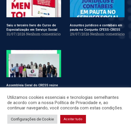
Saiu o terceiro livro do Curso de
Assuntos jurídicos e contábeis em
Especialização em Serviço Social
pauta no Conjunto CFESS-CRESS
31/07/2026
Nenhum comentário
29/07/2026
Nenhum comentário
Assembleia Geral do CRESS reúne
assistentes sociais em Sergipe
28/07/2026
Nenhum comentário
Utilizamos cookies essenciais e tecnologias semelhantes
de acordo com a nossa Política de Privacidade e, ao
continuar navegando, você concorda com estas condições.
© CRESS-SE 2022. Todos os Direitos Reservados.
Configurações de Cookie
Aceitar tudo
Desenvolvido por
JSWEBMIDIA