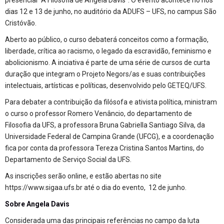
presencial “A Filosofia de Angela Davis”. O evento acontece no nos
dias 12 e 13 de junho, no auditório da ADUFS – UFS, no campus São
Cristóvão.
Aberto ao público, o curso debaterá conceitos como a formação,
liberdade, crítica ao racismo, o legado da escravidão, feminismo e
abolicionismo. A inciativa é parte de uma série de cursos de curta
duração que integram o Projeto Negors/as e suas contribuições
intelectuais, artísticas e políticas, desenvolvido pelo GETEQ/UFS.
Para debater a contribuição da filósofa e ativista política, ministram
o curso o professor Romero Venâncio, do departamento de
Filosofia da UFS, a professora Bruna Gabriella Santiago Silva, da
Universidade Federal de Campina Grande (UFCG), e a coordenação
fica por conta da professora Tereza Cristina Santos Martins, do
Departamento de Serviço Social da UFS.
As inscrições serão online, e estão abertas no site
https://www.sigaa.ufs.br
até o dia do evento, 12 de junho.
Sobre Angela Davis
Considerada uma das principais referências no campo da luta