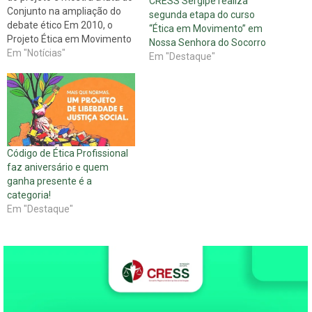
CRESS Sergipe realiza
Conjunto na ampliação do
segunda etapa do curso
debate ético Em 2010, o
“Ética em Movimento” em
Projeto Ética em Movimento
Nossa Senhora do Socorro
do CFESS, que inclui a
Em "Notícias"
Em "Destaque"
realização do Curso Ética
para Agentes
Multiplicadores, comemora
10 anos de existência. Para
celebrar esse momento
marcante para o debate…
Código de Ética Profissional
faz aniversário e quem
ganha presente é a
categoria!
Em "Destaque"