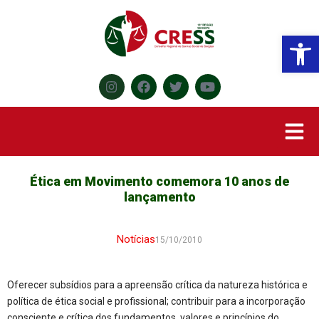
Abr
Ética em Movimento comemora 10 anos de
lançamento
Notícias
15/10/2010
Oferecer subsídios para a apreensão crítica da natureza histórica e
política de ética social e profissional; contribuir para a incorporação
consciente e crítica dos fundamentos, valores e princípios do