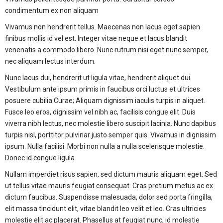
condimentum ex non aliquam
Vivamus non hendrerit tellus. Maecenas non lacus eget sapien
finibus mollis id vel est. Integer vitae neque et lacus blandit
venenatis a commodo libero. Nunc rutrum nisi eget nunc semper,
nec aliquam lectus interdum.
Nunc lacus dui, hendrerit ut ligula vitae, hendrerit aliquet dui.
Vestibulum ante ipsum primis in faucibus orci luctus et ultrices
posuere cubilia Curae; Aliquam dignissim iaculis turpis in aliquet.
Fusce leo eros, dignissim vel nibh ac, facilisis congue elit. Duis
viverra nibh lectus, nec molestie libero suscipit lacinia. Nunc dapibus
turpis nisl, porttitor pulvinar justo semper quis. Vivamus in dignissim
ipsum. Nulla facilisi. Morbi non nulla a nulla scelerisque molestie.
Donec id congue ligula.
Nullam imperdiet risus sapien, sed dictum mauris aliquam eget. Sed
ut tellus vitae mauris feugiat consequat. Cras pretium metus ac ex
dictum faucibus. Suspendisse malesuada, dolor sed porta fringilla,
elit massa tincidunt elit, vitae blandit leo velit et leo. Cras ultricies
molestie elit ac placerat. Phasellus at feugiat nunc, id molestie