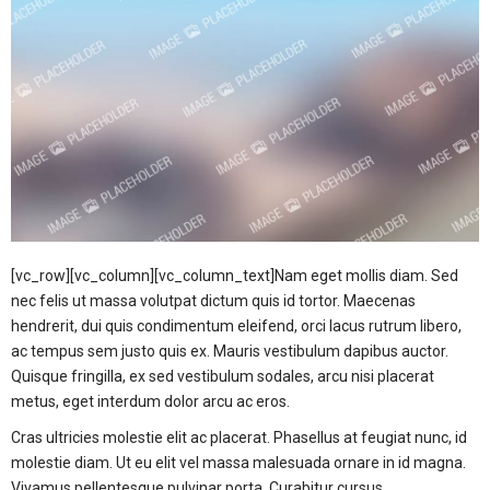
[vc_row][vc_column][vc_column_text]Nam eget mollis diam. Sed
nec felis ut massa volutpat dictum quis id tortor. Maecenas
hendrerit, dui quis condimentum eleifend, orci lacus rutrum libero,
ac tempus sem justo quis ex. Mauris vestibulum dapibus auctor.
Quisque fringilla, ex sed vestibulum sodales, arcu nisi placerat
metus, eget interdum dolor arcu ac eros.
Cras ultricies molestie elit ac placerat. Phasellus at feugiat nunc, id
molestie diam. Ut eu elit vel massa malesuada ornare in id magna.
Vivamus pellentesque pulvinar porta. Curabitur cursus