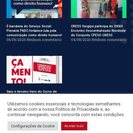
É bandeira do Serviço Social:
CRESS Sergipe participa do XXXIII
Plenária FNDC fortalece luta pela
Encontro Descentralizado Nordeste
comunicação como direito humano!
do Conjunto CFESS-CRESS
06/08/2026
Nenhum comentário
04/08/2026
Nenhum comentário
Saiu o terceiro livro do Curso de
Especialização em Serviço Social
31/07/2026
Nenhum comentário
Utilizamos cookies essenciais e tecnologias semelhantes
de acordo com a nossa Política de Privacidade e, ao
continuar navegando, você concorda com estas condições.
© CRESS-SE 2022. Todos os Direitos Reservados.
Configurações de Cookie
Aceitar tudo
Desenvolvido por
JSWEBMIDIA