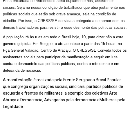
Essa enxurrada de retrocessos afeta duplamente nós, assistentes
sociais. Seja na nossa condição de trabalhador que atua justamente nas
políticas sociais que estão sob grave ameaça, seja na condição de
cidadão. Por isso, o CRESS/SE convida a categoria a se somar com os
demais trabalhadores para resistir a esse desmonte das políticas sociais.
A
população irá às ruas
em todo o Brasil
hoje, 10, para dizer não a este
governo golpista. Em Sergipe, o ato acontece
a partir das 15 horas, na
Pça General Valadão, Centro de Aracaju.
O CRESS/SE Convida todos os
assistentes sociais para participar da manifestação e seguir em luta
contra o desmantelo das políticas públicas, contra o retrocesso e em
defesa da democracia.
A manifestação é realizada pela
Frente
Sergipana
Brasil Popular,
que congrega organizações sociais, sindicais, partidos políticos de
esquerda e frentes de militantes, a exemplo dos coletivos Arte
Abraça a Democracia
,
A
dvogados
pela democracia e
Mulheres pela
Legalidade.