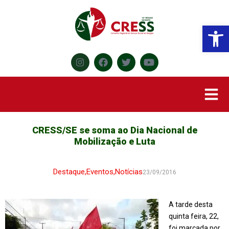
Abr
CRESS/SE se soma ao Dia Nacional de
Mobilização e Luta
Destaque
,
Eventos
,
Notícias
23/09/2016
A tarde desta
quinta feira, 22,
foi marcada por