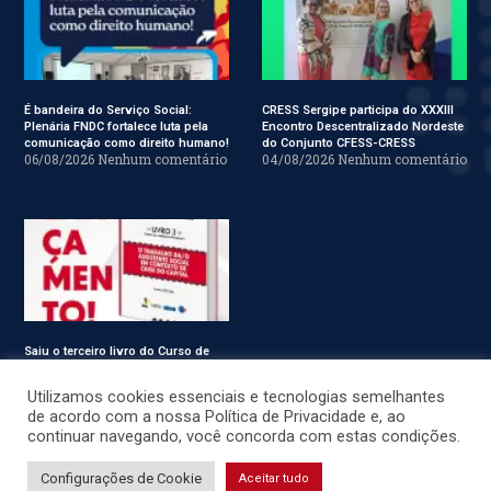
É bandeira do Serviço Social:
CRESS Sergipe participa do XXXIII
Plenária FNDC fortalece luta pela
Encontro Descentralizado Nordeste
comunicação como direito humano!
do Conjunto CFESS-CRESS
06/08/2026
Nenhum comentário
04/08/2026
Nenhum comentário
Saiu o terceiro livro do Curso de
Especialização em Serviço Social
31/07/2026
Nenhum comentário
Utilizamos cookies essenciais e tecnologias semelhantes
de acordo com a nossa Política de Privacidade e, ao
continuar navegando, você concorda com estas condições.
© CRESS-SE 2022. Todos os Direitos Reservados.
Configurações de Cookie
Aceitar tudo
Desenvolvido por
JSWEBMIDIA