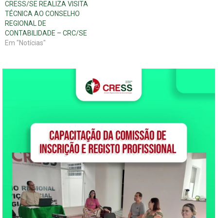
CRESS/SE REALIZA VISITA
Conade, no biênio
TÉCNICA AO CONSELHO
2011/2013. São duas vagas
REGIONAL DE
destinadas aos
CONTABILIDADE – CRC/SE
representantes dos
Em "Notícias"
conselhos estaduais…