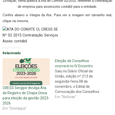
Licitação, torna pública a Ata do Convite 02/2015, referente à contratação
de empresa para assessoria contábil para a entidade.
Confira abaixo a íntegra da Ata. Para ver a imagem em tamanho real,
clique na mesma.
Relacionado
Eleição de Conselhos
ocorrerá no IV Encontro
Saiu no Diário Oficial da
União, edição nº 213 de
segunda-feira 08 de
novembro, o Edital de
CRESS Sergipe divulga Ata
Convocação dos Conselhos
de Registro de Chapa Única
Estaduais e Municipais, para
Em "Notícias"
para eleição da gestão 2023-
o processo de habilitação,
2026
visando à eleição para o
Em "Destaque"
exercício de mandato no