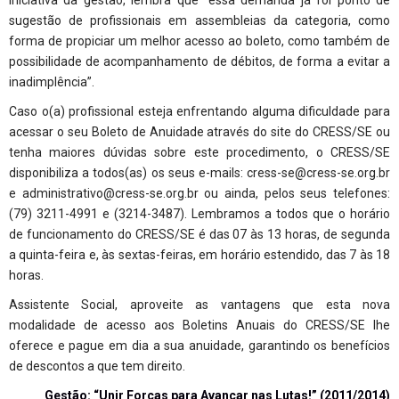
sugestão de profissionais em assembleias da categoria, como
forma de propiciar um melhor acesso ao boleto, como também de
possibilidade de acompanhamento de débitos, de forma a evitar a
inadimplência”.
Caso o(a) profissional esteja enfrentando alguma dificuldade para
acessar o seu Boleto de Anuidade através do site do CRESS/SE ou
tenha maiores dúvidas sobre este procedimento, o CRESS/SE
disponibiliza a todos(as) os seus e-mails:
cress-se@cress-se.org.br
e
administrativo@cress-se.org.br
ou ainda, pelos seus telefones:
(79) 3211-4991 e (3214-3487). Lembramos a todos que o horário
de funcionamento do CRESS/SE é das 07 às 13 horas, de segunda
a quinta-feira e, às sextas-feiras, em horário estendido, das 7 às 18
horas.
Assistente Social, aproveite as vantagens que esta nova
modalidade de acesso aos Boletins Anuais do CRESS/SE lhe
oferece e pague em dia a sua anuidade, garantindo os benefícios
de descontos a que tem direito.
Gestão:
“Unir Forças para Avançar nas Lutas!”
(2011/2014)