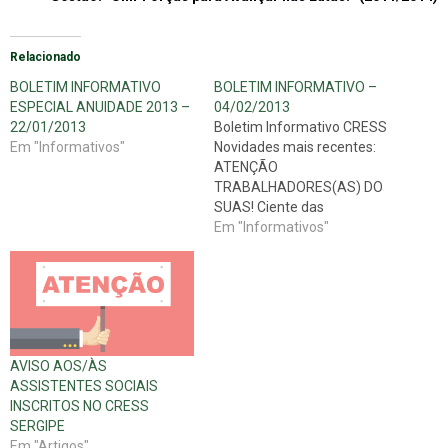
Relacionado
BOLETIM INFORMATIVO
BOLETIM INFORMATIVO –
ESPECIAL ANUIDADE 2013 –
04/02/2013
22/01/2013
Boletim Informativo CRESS
Em "Informativos"
Novidades mais recentes:
ATENÇÃO
TRABALHADORES(AS) DO
SUAS! Ciente das
movimentações político-
Em "Informativos"
administrativas de propostas
de mudanças que estão para
ocorrer na gestão municipal
da Prefeitura de Aracaju e,
em particular, no que se
refere à Política Pública da
AVISO AOS/ÀS
Assistência Social, o
ASSISTENTES SOCIAIS
Conselho Regional de
INSCRITOS NO CRESS
Serviço Social (CRESS/SE),
SERGIPE
vem…
Em "Artigos"