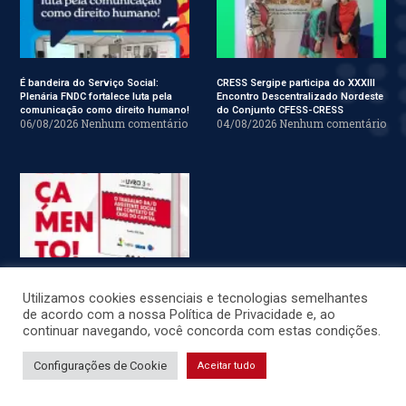
É bandeira do Serviço Social:
CRESS Sergipe participa do XXXIII
Plenária FNDC fortalece luta pela
Encontro Descentralizado Nordeste
comunicação como direito humano!
do Conjunto CFESS-CRESS
06/08/2026
Nenhum comentário
04/08/2026
Nenhum comentário
Saiu o terceiro livro do Curso de
Utilizamos cookies essenciais e tecnologias semelhantes
Especialização em Serviço Social
31/07/2026
Nenhum comentário
de acordo com a nossa Política de Privacidade e, ao
continuar navegando, você concorda com estas condições.
Configurações de Cookie
Aceitar tudo
© CRESS-SE 2022. Todos os Direitos Reservados.
Desenvolvido por
JSWEBMIDIA