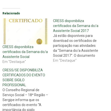
Relacionado
CRESS disponibiliza
certificados da Semana do/a
Assistente Social 2017
Já estão disponíveis para
download os certificados de
participação nas atividades
CRESS disponibiliza
da "Semana do/a Assistente
certificados da Semana do/a
Social 2017". O documento
Assistente Social
está no site do CRESS
Em "Destaque"
Em "Destaque"
Sergipe no formato PDF.
CRESS/SE DISPONIBILIZA
Para facilitar o acesso, o
CERTIFICADOS DO EVENTO
CRESS Sergipe criou um
SOBRE SIGILO
sistema de busca. Confira
PROFISSIONAL
como fazer o download:
O Conselho Regional de
Para encontrar seu
Serviço Social – 18ª Região –
certificado: 1.…
Sergipe informa que os
certificados do evento “A
importância do sigilo