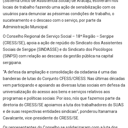
(Sistema Único de Assistência Social) de Aracaju, estiveram nos
locais de trabalho fazendo uma ação de sensibilização com os
usuários para denunciar as péssimas condições de trabalho, o
sucateamento e o descaso com o serviço, por parte da
Administração Municipal.
O Conselho Regional de Serviço Social – 18ª Região – Sergipe
(CRESS/SE), apoia a ação de repúdio do Sindicato dos Assistentes
Sociais de Sergipe (SINDASSE) e do Sindicato dos Psicólogos
(SINPSI) com relação ao descaso da gestão pública na capital
sergipana.
“A defesa da ampliação e consolidação da cidadania é uma das
bandeiras de lutas do Conjunto CFESS/CRESS. Nas últimas décadas
vem participando e apoiando as diversas lutas sociais em defesa da
universalização do acesso aos bens e serviços relativos aos
programas e políticas sociais. Por isso, nós que fazemos parte da
diretoria do CRESS/SE apoiamos a luta dos trabalhadores do SUAS
e de suas respectivas entidades sindicais”, ponderou Itanamara
Cavalcante, vice-presidente do CRESS/SE.
Os representantes do Conselho se solidarizaram com a luta dos