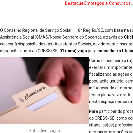
Destaque
,
Empregos e Concursos
2
O Conselho Regional de Serviço Social – 18ª Região/SE, com base na so
Assistência Social (CMAS/Nossa Senhora do Socorro), através do
Ofíc
colocar à disposição dos (as) Assistentes Sociais, devidamente inscri
obrigações junto ao CRESS/SE,
01 (uma) vaga
para
conselheiro
titula
Como conselheiro o (a)
exercer um importante 
fiscalizando as ações d
população usuária, con
influenciando diretame
tendo plena voz e voto (
neste espaço democráti
Para participar do pro
do CRESS/SE, como cons
citado, os(as) profissi
Foto: Divulgação
demais informações ac