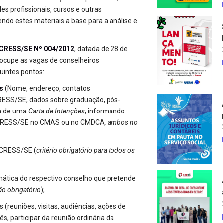
des profissionais, cursos e outras
sendo estes materiais a base para a análise e
CRESS/SE Nº 004/2012
, datada de 28 de
e ocupe as vagas de conselheiros
uintes pontos:
s
(Nome, endereço, contatos
RESS/SE, dados sobre graduação, pós-
ém de uma
Carta
de Intenções
, informando
r o CRESS/SE no CMAS ou no CMDCA
, ambos no
o CRESS/SE (
critério obrigatório para todos os
ática do respectivo conselho que pretende
ão obrigatório
);
s (reuniões, visitas, audiências, ações de
, participar da reunião ordinária da