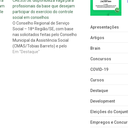
ra
CRESS/SE disponibiliza vaga para
jam
profissionais da base que desejam
le
participar do exercício do controle
social em conselhos
O Conselho Regional de Serviço
Apresentações
Social – 18ª Região/SE, com base
nas solicitados feitas pelo Conselho
Artigos
Municipal da Assistência Social
(CMAS/Tobias Barreto) e pelo
Brain
Conselho Municipal dos Direitos da
Em "Destaque"
Criança e do Adolescente
Concursos
(CMDCA/Tobias Barreto),
respectivamente pelos Ofício
COVID-19
Circular Nº 002/2013 -
Cursos
SMAST/CMAS e Ofício Nº 15/2013
- CMDCA, vem…
Destaque
Development
Eleições do Conju
Empregos e Concu