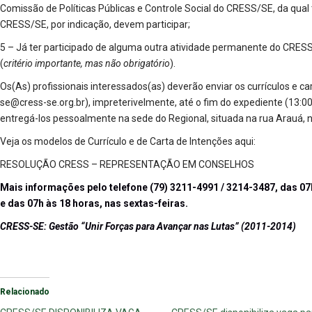
Comissão de Políticas Públicas e Controle Social do CRESS/SE, da qua
CRESS/SE, por indicação, devem participar;
5 – Já ter participado de alguma outra atividade permanente do CRES
(
critério importante, mas não obrigatório
).
Os(As) profissionais interessados(as) deverão enviar os currículos e ca
se@cress-se.org.br
), impreterivelmente, até o fim do expediente (13:0
entregá-los pessoalmente na sede do Regional, situada na rua Arauá, n
Veja os modelos de Currículo e de Carta de Intenções aqui:
RESOLUÇÃO CRESS – REPRESENTAÇÃO EM CONSELHOS
Mais informações pelo telefone (79) 3211-4991 / 3214-3487, das 07h
e das 07h às 18 horas, nas sextas-feiras.
CRESS-SE: Gestão “Unir Forças para Avançar nas Lutas” (2011-2014)
Relacionado