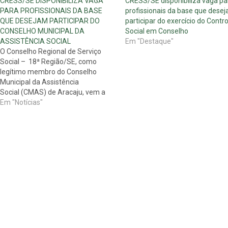
CRESS/SE DISPONIBILIZA VAGA
CRESS/SE disponibiliza vaga pa
PARA PROFISSIONAIS DA BASE
profissionais da base que dese
QUE DESEJAM PARTICIPAR DO
participar do exercício do Contro
CONSELHO MUNICIPAL DA
Social em Conselho
ASSISTÊNCIA SOCIAL
Em "Destaque"
O Conselho Regional de Serviço
Social – 18ª Região/SE, como
legítimo membro do Conselho
Municipal da Assistência
Social (CMAS) de Aracaju, vem a
público colocar à disposição dos
Em "Notícias"
Assistentes Sociais, devidamente
inscritos neste conselho e em dias
com suas obrigações junto ao
CRESS/SE, a vaga para conselheiro
suplente do CMAS-Aracaju. O…