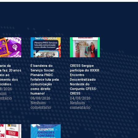
aria da
É bandeira do
CRESS Sergipe
a faz 20 anos
Serviço Social:
participa do XXXIII
eio ao
Plenária FNDC
Encontro
cimento dos
fortalece luta pela
Descentralizado
icídios
comunicação
Nordeste do
8/2026
como direito
Conjunto CFESS-
hum
humano!
CRESS
ntário
06/08/2026
04/08/2026
Nenhum
Nenhum
comentário
comentário