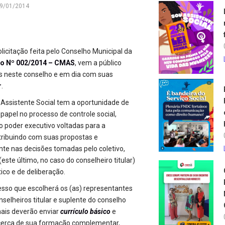
9/01/2014
licitação feita pelo Conselho Municipal da
io Nº 002/2014 – CMAS
, vem a público
tos neste conselho e em dia com suas
r
.
 Assistente Social tem a oportunidade de
papel no processo de controle social,
o poder executivo voltadas para a
tribuindo com suas propostas e
nte nas decisões tomadas pelo coletivo,
este último, no caso do conselheiro titular)
co e de deliberação.
cesso que escolherá os (as) representantes
elheiros titular e suplente do conselho
onais deverão enviar
currículo
básico
e
erca de sua formação complementar,