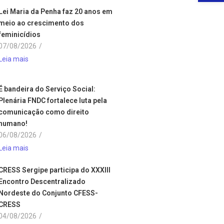
Lei Maria da Penha faz 20 anos em
meio ao crescimento dos
feminicídios
07/08/2026
/
Leia mais
É bandeira do Serviço Social:
Plenária FNDC fortalece luta pela
comunicação como direito
humano!
06/08/2026
/
Leia mais
CRESS Sergipe participa do XXXIII
Encontro Descentralizado
Nordeste do Conjunto CFESS-
CRESS
04/08/2026
/