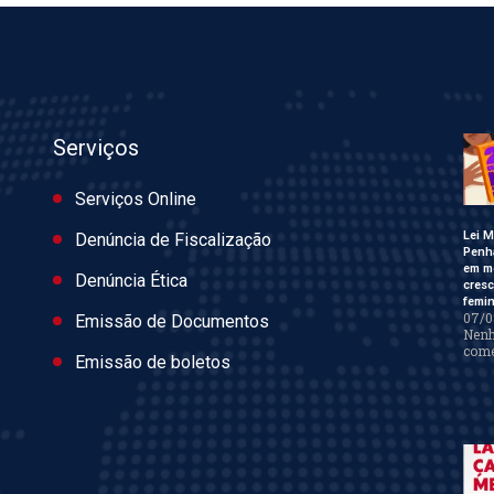
Serviços
Serviços Online
Lei M
Denúncia de Fiscalização
Penh
em m
Denúncia Ética
cres
femin
07/0
Emissão de Documentos
Nen
come
Emissão de boletos