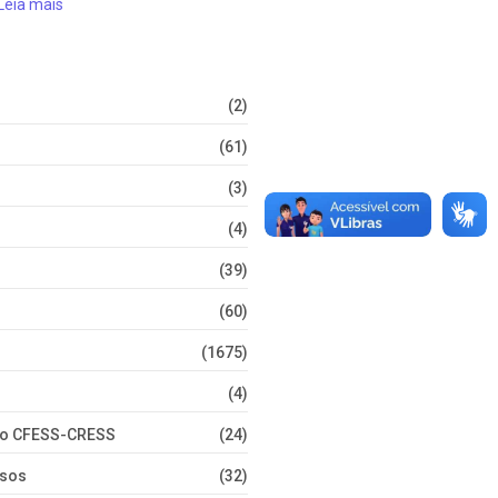
Leia mais
(2)
(61)
(3)
(4)
(39)
(60)
(1675)
(4)
nto CFESS-CRESS
(24)
rsos
(32)