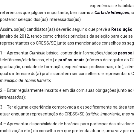
experiências e habilida
referências que julguem importante, bem como a
Carta de Intenções
, 
posterior seleção dos(as) interessados(as).
Assim, os(as) candidatos(as) deverão seguir o que prevê a
Resolução 
janeiro de 2012, tendo como critérios principais da seleção para que s
representantes do CRESS/SE junto aos mencionados conselhos os seg
1 – Apresentar
Currículo
básico, contendo informações/dados
pessoai
telefônicos/eletrônicos, etc.) e
profissionais
(número do registro do C
graduação, unidade de formação, experiências profissionais, etc.), al
qual o interesse do(a) profissional em ser conselheiro e representa
município de Tobias Barreto
;
2 – Estar regularmente inscrito e em dia com suas obrigações junto a
interessados
);
3 – Ter alguma experiência comprovada e especificamente na área tem
atuar enquanto representação do CRESS/SE (
critério importante, mas n
4 – Apresentar disponibilidade de horários para participar das atividade
mobilização etc.) do conselho em que pretenda atuar e, uma vez por mês