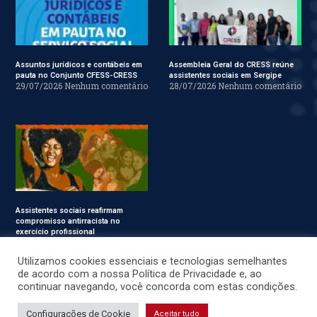
Assuntos jurídicos e contábeis em
Assembleia Geral do CRESS reúne
pauta no Conjunto CFESS-CRESS
assistentes sociais em Sergipe
29/07/2026
Nenhum comentário
28/07/2026
Nenhum comentário
Assistentes sociais reafirmam
compromisso antirracista no
exercício profissional
24/07/2026
Nenhum
comentário
Utilizamos cookies essenciais e tecnologias semelhantes
de acordo com a nossa Política de Privacidade e, ao
continuar navegando, você concorda com estas condições.
© CRESS-SE 2022. Todos os Direitos Reservados.
Configurações de Cookie
Aceitar tudo