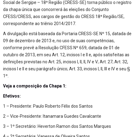
Social de Sergipe – 18ª Região (CRESS-SE) torna público o registro
da chapa única que concorrerá às eleições do Conjunto
CFESS/CRESS, aos cargos de gestão do CRESS 18ª Região/SE,
correspondente ao triênio 2014/2017.
A divulgação está baseada da Portaria CRESS-SE Nº 15, datada de
09 de dezembro de 2013 e, no uso de suas competências,
conforme prevê a Resolução CFESS Nº 659, datada de 01 de
outubro de 2013, em seu Art. 12, incisos I e II e, após satisfeitas as
definições previstas no Art. 25, incisos I, II, II, IV e V; Art. 27; Art. 32,
incisos I e II e seu parágrafo único; Art. 33, incisos I, II, III e IV e seu §
1º.
Veja a composição da Chapa 1:
Efetivos:
1 – Presidente: Paulo Roberto Félix dos Santos
2 – Vice-Presidente: Itanamara Guedes Cavalcante
3 – 1º Secretário: Heverton Ramon dos Santos Marques
4 – 2ª Secretária: Vanessa de Oliveira Santos