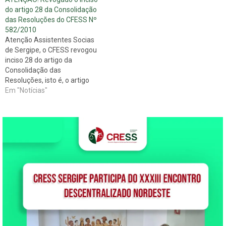
do artigo 28 da Consolidação
das Resoluções do CFESS Nº
582/2010
Atenção Assistentes Socias
de Sergipe, o CFESS revogou
inciso 28 do artigo da
Consolidação das
Resoluções, isto é, o artigo
que diz respeito aos
Em "Notícias"
DOCUMENTOS EXIGIDOS
PARA INSCRIÇÃO NOS
CRESS'S. Leia abaixo a
publicação no Diário Oficial e
atenção para os ítens em
NEGRITO. RESOLUÇÃO
CFESS Nº 588, DE…