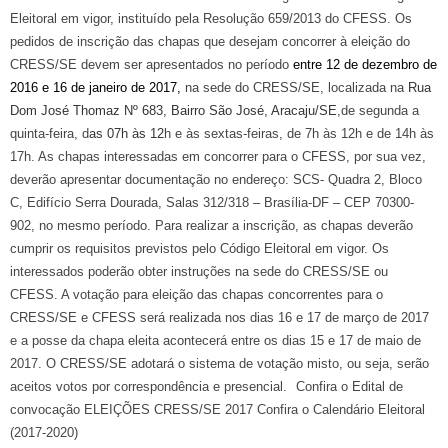
Eleitoral em vigor, instituído pela Resolução 659/2013 do CFESS.
O
s
pedidos
de
inscrição
das chapas que desejam concorrer
à eleição do
CRESS/SE
deve
m
ser apresentado
s
no período
entre 12 de dezembro de
2016 e 16 de janeiro de 2017,
n
a sede do CRESS/SE, localizada na
Rua
Dom José Thomaz Nº 683, Bairro São José, Aracaju/SE
,
de segunda a
quinta-feira, d
as 07h às 12
h e às sextas-feiras, de 7h às 12h e de 14h às
17h.
As chapas interessadas em concorrer para o CFESS, por sua vez,
deverão apresentar documentação no endereço: SCS- Quadra 2, Bloco
C, Edifício Serra Dourada, Salas 312/318 – Brasília-DF – CEP 70300-
902, no mesmo período. Para realizar a inscrição, as chapas deverão
cumprir os requisitos previstos pelo Código Eleitoral em vigor. Os
interessados poderão obter instruções na sede do CRESS/SE ou
CFESS.
A votação para eleição das chapas concorrentes para o
CRESS/SE e CFESS será realizada nos dias 16 e 17 de março de 2017
e a posse da chapa eleita acontecerá entre os dias 15 e 17 de maio de
2017. O CRESS/SE adotará o sistema de votação misto, ou seja, serão
aceitos votos por correspondência e presencial.
Confira o
Edital de
convocação ELEIÇÕES CRESS/SE 2017
Confira o
Calendário Eleitoral
(2017-2020)