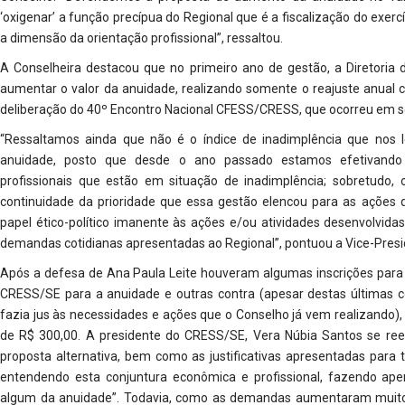
‘oxigenar’ a função precípua do Regional que é a fiscalização do exercí
a dimensão da orientação profissional”, ressaltou.
A Conselheira destacou que no primeiro ano de gestão, a Diretoria 
aumentar o valor da anuidade, realizando somente o reajuste anual 
deliberação do 40º Encontro Nacional CFESS/CRESS, que ocorreu em se
“Ressaltamos ainda que não é o índice de inadimplência que nos 
anuidade, posto que desde o ano passado estamos efetivando 
profissionais que estão em situação de inadimplência; sobretudo,
continuidade da prioridade que essa gestão elencou para as ações
papel ético-político imanente às ações e/ou atividades desenvolvid
demandas cotidianas apresentadas ao Regional”, pontuou a Vice-Pres
Após a defesa de Ana Paula Leite houveram algumas inscrições para
CRESS/SE para a anuidade e outras contra (apesar destas últimas 
fazia jus às necessidades e ações que o Conselho já vem realizando)
de R$ 300,00. A presidente do CRESS/SE, Vera Núbia Santos se ree
proposta alternativa, bem como as justificativas apresentadas para
entendendo esta conjuntura econômica e profissional, fazendo ape
algum da anuidade”. Todavia, como as demandas aumentaram muit