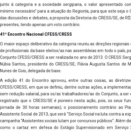
junto à categoria e a sociedade sergipana, o valor apresentado c
mínimo necessário” para a atuação do Regionla, para que este seja
das discussões e debates, a proposta da Diretoria do CRESS/SE, de R$
presentes, tendo apenas um voto contrário.
41º Encontro Nacional CFESS/CRESS
O maior espaço deliberativo da categoria reuniu as direções regiona
de profissionais da base eleitos/as nas assembleias em todo o país, p
Conjunto CFESS/CRESS a ser realizada no ano de 2013. O CRESS Sergi
Núbia Santos, presidente do CRESS/SE; Flávia Augusta Santos de M
Nunes de Gois, delegada de base.
A edição 41 do Encontro aprovou, entre outras coisas, as diretri
CFESS/CRESS, em que se definiu, dentre outras ações, a implementaç
sem redução salarial, para os/as trabalhadores/as do Conjunto, a se
registrado que o CRESS/SE é pioneiro nesta ação, pois, os seus func
jornada de 30 horas semanais); o posicionamento contrário ao Pl
Assistente Social de 2013, que será “Serviço Social na luta contra a e
campanha “Assistentes sociais lutam por concursos públicos”. Além di
como o cartaz em defesa do Estágio Supervisionado em Serviço So