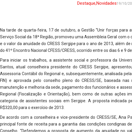
Destaque
,
Novidades
19/10/2
Na tarde de quarta-feira, 17 de outubro, a Gestão “Unir forças para 
Serviço Social da 18ª Região, promoveu uma Assembleia Geral com o o
e o valor da anuidade do CRESS Sergipe para o ano de 2013, além de rea
do 41º Encontro Nacional CFESS/CRESS, ocorrido entre os dias 6 e 9 
Para iniciar os trabalhos, a assistente social e professora da Unive
Santos, atual conselheira presidente do CRESS Sergipe, apresento
Assessoria Contábil do Regional e, subsequentemente, analisada pel
FIN) e aprovada pelo conselho pleno do CRESS/SE, baseada nas 
manutenção e melhoria da sede, pagamento dos funcionários e assesso
Regional (Fiscalização e Orientação), bem como de outras ações i
categoria de assistentes sociais em Sergipe. A proposta indicada 
R$320,00 para o exercício de 2013.
De acordo com a conselheira e vice-presidente do CRESS/SE, Ana Pa
principal fonte de receita para a garantia das condições condignas d
Conselho. “Defendemos a proposta de aumento da anuidade no valo