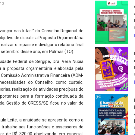
012
avançar nas lutas!” do Conselho Regional de
bjetivo de discutir a Proposta Orçamentária
lizar o repasse e divulgar o relatório final
de setembro desse ano, em Palmas (TO).
rsidade Federal de Sergipe, Dra. Vera Núbia
u a proposta orçamentária elaborada pela
a Comissão Administrativa Financeira (ADM-
necessidades do Conselho, como custeio,
rias, realização de atividades precípuas do
mportantes para a formação continuada da
pela Gestão do CRESS/SE ficou no valor de
ula Leite, a anuidade se apresenta como a
e trabalho aos funcionários e assessores do
r de R$ 320,00 objetivando, em especial,