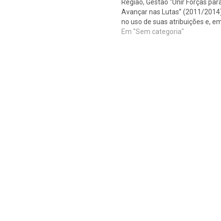
Região, Gestão “Unir Forças par
Avançar nas Lutas” (2011/2014)
no uso de suas atribuições e, e
conformidade com o que prevê 
Em "Sem categoria"
Artigo 7º, do Regimento Interno
CRESS/SE, convoca todo/as
Assistentes Sociais, devidamen
inscritos e em dia com…