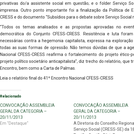
privativas do/a assistente social em questão; e o folder Serviço S
imprensa. Outro ponto importante foi a finalização da Política d
CRESS e do documento “Subsídios para o debate sobre Serviço Social 
“Todos os temas analisados e as propostas aprovadas no evento
democrática do Conjunto CFESS-CRESS. Resistência e luta foram
necessárias contra a hegemonia capitalista, expressa na exploração 
todas as suas formas de opressão. Não temos dúvidas de que a agen
Nacional CFESS-CRESS reafirma o fortalecimento do projeto ético-po
projeto político societário anticapitalista”, diz trecho do relatório, 
Encontro, bem como a Carta de Palmas.
Leia o relatório final do 41º Encontro Nacional CFESS-CRESS
Relacionado
CONVOCAÇÃO ASSEMBLEIA
CONVOCAÇÃO ASSEMBLEIA
GERAL DA CATEGORIA –
GERAL DA CATEGORIA –
20/11/2013
20/11/2013
Em "Destaque"
A Diretoria do Conselho Regiona
Serviço Social (CRESS-SE) da 1