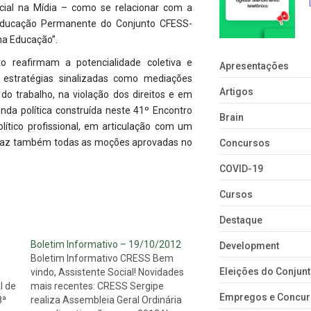
ocial na Mídia – como se relacionar com a
e Educação Permanente do Conjunto CFESS-
na Educação”.
 reafirmam a potencialidade coletiva e
Apresentações
 estratégias sinalizadas como mediações
Artigos
do trabalho, na violação dos direitos e em
da política construída neste 41º Encontro
Brain
lítico profissional, em articulação com um
que traz também todas as moções aprovadas no
Concursos
COVID-19
Cursos
Destaque
Boletim Informativo – 19/10/2012
Development
Boletim Informativo CRESS Bem
Eleições do Conju
vindo, Assistente Social! Novidades
l de
mais recentes: CRESS Sergipe
Empregos e Concu
8ª
realiza Assembleia Geral Ordinária