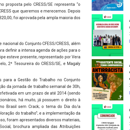
omo proposta pelo CRESS/SE representa “o
 o CRESS que queremos e merecemos. Depois
320,00, foi aprovada pela ampla maioria dos
is e nacional do Conjunto CFESS/CRESS, além
ara definir a intensa agenda de ações para o
pe esteve presente, representado por Vera
elo, 2ª Tesoureira do CRESS/SE, e Magaly
zes para a Gestão do Trabalho no Conjunto
ão da jornada de trabalho semanal de 30h,
r efetivada em um prazo de até 2014 (sendo
ionários, há muito, já possuem o direito à
ano Brasil sem Crack; o tema do Dia do/a
xploração do trabalho”; e a implementação da
sso, foram apresentados diversos materiais,
cial, brochura ampliada das Atribuições