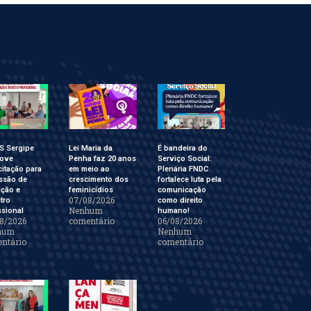
S Sergipe
Lei Maria da
É bandeira do
ove
Penha faz 20 anos
Serviço Social:
itação para
em meio ao
Plenária FNDC
ssão de
crescimento dos
fortalece luta pela
ição e
feminicídios
comunicação
07/08/2026
tro
como direito
Nenhum
ssional
humano!
8/2026
comentário
06/08/2026
hum
Nenhum
ntário
comentário