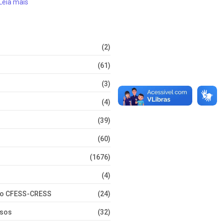
Leia mais
(2)
(61)
(3)
(4)
(39)
(60)
(1676)
(4)
nto CFESS-CRESS
(24)
rsos
(32)