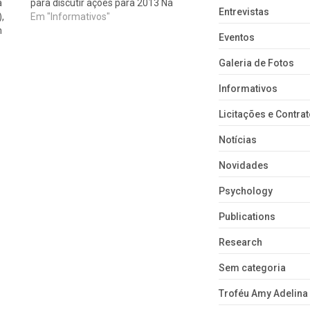
a
para discutir ações para 2013 Na
Entrevistas
,
tarde de quarta-feira, 17 de
Em "Informativos"
m
outubro, a Gestão “Unir forças para
Eventos
o
avançar nas lutas!” do Conselho
 do
Regional de Serviço Social da 18ª
Galeria de Fotos
Região, promoveu uma Assembleia
te
Geral com…
Informativos
Licitações e Contra
Notícias
Novidades
Psychology
Publications
Research
Sem categoria
Troféu Amy Adelina