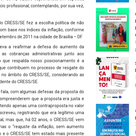
cio profissional, contemplando, por sua vez,
do CRESS/SE fez a escolha política de não
com base nos índices da inflação, conforme
tembro de 2011 na cidade de Brasília – DF.
leva a reafirmar a defesa do aumento da
as cobranças administrativas junto aos
 o que respalda nosso posicionamento é a
 que contribuem no processo de resgate do
as no âmbito do CRESS/SE, considerando as
idente do CRESS/SE.
 fala, com algumas defesas da proposta do
compreenderem que a proposta era justa e
, tendo apenas uma contraproposta no valor
screveu, registrando que era legítimo uma
 tal, mas que, há 02 anos, o CRESS/SE vem
nas o “reajuste da inflação, sem aumento
o e o CRESS/SE tem estado mais presente