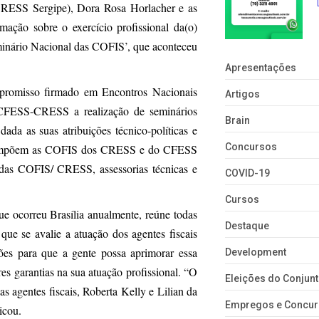
CRESS Sergipe), Dora Rosa Horlacher e as
rmação sobre o exercício profissional da(o)
Seminário Nacional das COFIS’, que aconteceu
Apresentações
mpromisso firmado em Encontros Nacionais
Artigos
o CFESS-CRESS a realização de seminários
Brain
ada as suas atribuições técnico-políticas e
Concursos
ue compõem as COFIS dos CRESS e do CFESS
es das COFIS/ CRESS, assessorias técnicas e
COVID-19
Cursos
 ocorreu Brasília anualmente, reúne todas
Destaque
 que se avalie a atuação dos agentes fiscais
ões para que a gente possa aprimorar essa
Development
ores garantias na sua atuação profissional. “O
Eleições do Conju
 agentes fiscais, Roberta Kelly e Lilian da
Empregos e Concu
icou.