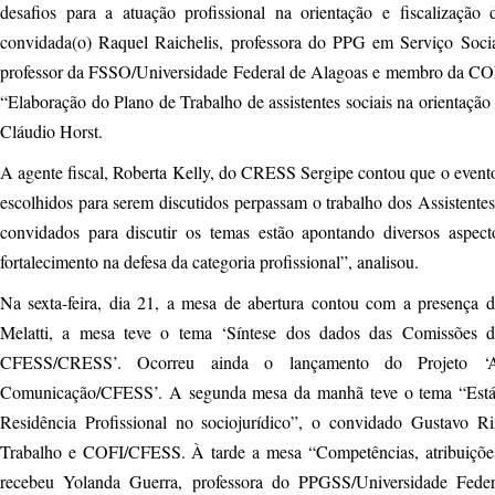
desafios para a atuação profissional na orientação e fiscalização 
convidada(o) Raquel Raichelis, professora do PPG em Serviço Soc
professor da FSSO/Universidade Federal de Alagoas e membro da C
“Elaboração do Plano de Trabalho de assistentes sociais na orientação e
Cláudio Horst.
A agente fiscal, Roberta Kelly, do CRESS Sergipe contou que o evento
escolhidos para serem discutidos perpassam o trabalho dos Assistentes
convidados para discutir os temas estão apontando diversos aspec
fortalecimento na defesa da categoria profissional”, analisou.
Na sexta-feira, dia 21, a mesa de abertura contou com a presença 
Melatti, a mesa teve o tema ‘Síntese dos dados das Comissões d
CFESS/CRESS’. Ocorreu ainda o lançamento do Projeto ‘A
Comunicação/CFESS’. A segunda mesa da manhã teve o tema “Estág
Residência Profissional no sociojurídico”, o convidado Gustavo R
Trabalho e COFI/CFESS. À tarde a mesa “Competências, atribuições pr
recebeu Yolanda Guerra, professora do PPGSS/Universidade Feder