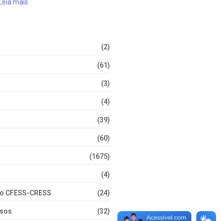
Leia mais
(2)
(61)
(3)
(4)
(39)
(60)
(1675)
(4)
nto CFESS-CRESS
(24)
rsos
(32)