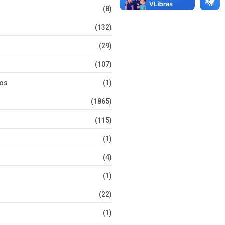
(8)
(132)
(29)
(107)
tos
(1)
(1865)
(115)
(1)
(4)
(1)
(22)
(1)