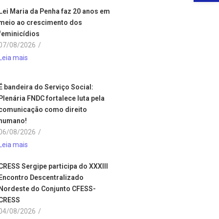
Lei Maria da Penha faz 20 anos em
meio ao crescimento dos
feminicídios
07/08/2026
/
Leia mais
É bandeira do Serviço Social:
Plenária FNDC fortalece luta pela
comunicação como direito
humano!
06/08/2026
/
Leia mais
CRESS Sergipe participa do XXXIII
Encontro Descentralizado
Nordeste do Conjunto CFESS-
CRESS
04/08/2026
/