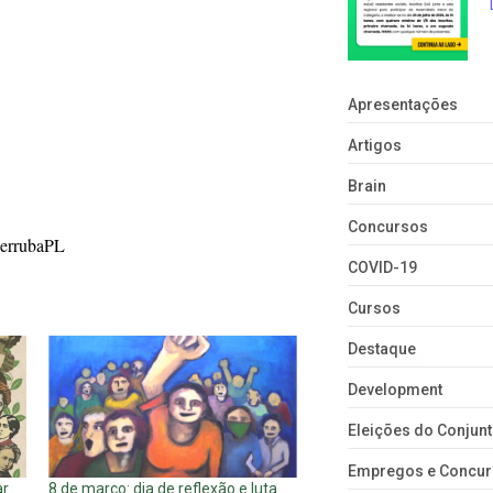
Apresentações
Artigos
Brain
Concursos
errubaPL
COVID-19
Cursos
Destaque
Development
Eleições do Conju
Empregos e Concu
ar
8 de março: dia de reflexão e luta