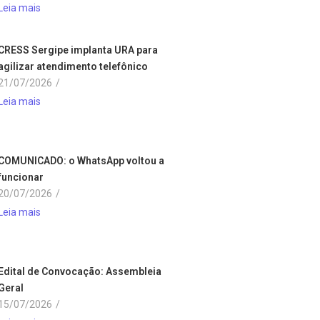
Leia mais
CRESS Sergipe implanta URA para
agilizar atendimento telefônico
21/07/2026
/
Leia mais
COMUNICADO: o WhatsApp voltou a
funcionar
20/07/2026
/
Leia mais
Edital de Convocação: Assembleia
Geral
15/07/2026
/