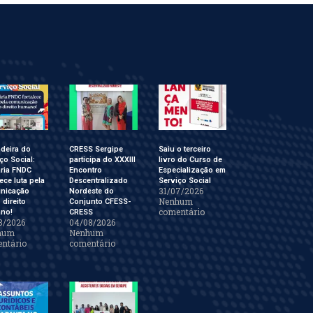
deira do
CRESS Sergipe
Saiu o terceiro
ço Social:
participa do XXXIII
livro do Curso de
ária FNDC
Encontro
Especialização em
lece luta pela
Descentralizado
Serviço Social
31/07/2026
nicação
Nordeste do
Nenhum
direito
Conjunto CFESS-
comentário
no!
CRESS
8/2026
04/08/2026
hum
Nenhum
ntário
comentário