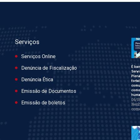
Serviços
Serviços Online
É ban
Denúncia de Fiscalização
Servi
Plen
Denúncia Ética
forta
comu
como 
Emissão de Documentos
huma
06/0
Emissão de boletos
Nen
come