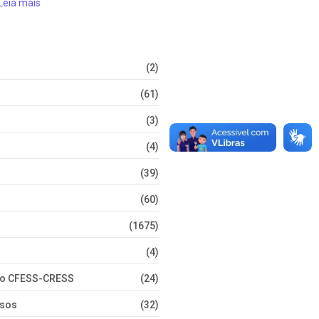
Leia mais
(2)
(61)
(3)
(4)
(39)
(60)
(1675)
(4)
nto CFESS-CRESS
(24)
rsos
(32)